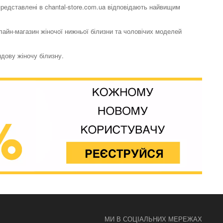
 представлені в chantal-store.com.ua відповідають найвищим
нлайн-магазин жіночої нижньої білизни та чоловічих моделей
ндову жіночу білизну.
Бюстгальтер трикутник
Boite a Desir
2328 грн.
Бюстгальтер трикутник
Boite a Desir
3414 грн.
МИ В СОЦІАЛЬНИХ МЕРЕЖАХ