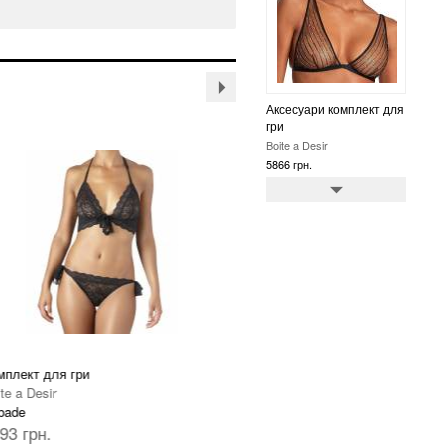
Аксесуари комплект для
гри
Boite a Desir
4780 грн.
Аксесуари комплект для
гри
плект для гри
Комплект для гри
Boite a Desir
te a Desir
Boite a Desir
4564 грн.
bade
Aubade
93 грн.
3724 грн.