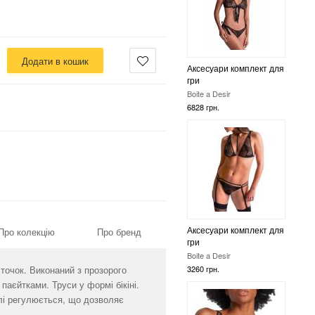
Додати в кошик
Аксесуари комплект для
гри
Boite a Desir
3260 грн.
Аксесуари комплект для
Про колекцію
Про бренд
гри
Boite a Desir
сточок. Виконаний з прозорого
5866 грн.
паєйтками. Труси у формі бікіні.
елі регулюється, що дозволяє