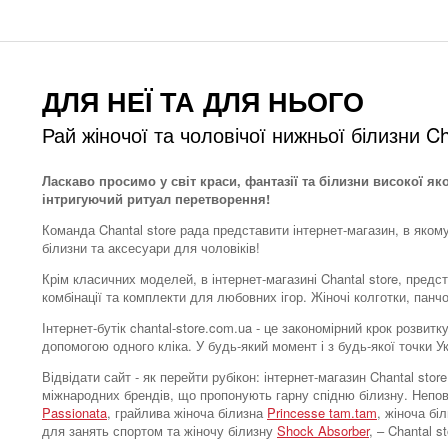
ДЛЯ НЕЇ ТА ДЛЯ НЬОГО
Рай жіночої та чоловічої нижньої білизни Ch
Ласкаво просимо у світ краси, фантазії та білизни високої як
інтригуючий ритуал перетворення!
Команда Chantal store рада представити інтернет-магазин, в яком
білизни та аксесуари для чоловіків!
Крім класичних моделей, в інтернет-магазині Chantal store, предс
комбінації та комплекти для любовних ігор. Жіночі колготки, панч
Інтернет-бутік chantal-store.com.ua - це закономірний крок розви
допомогою одного кліка. У будь-який момент і з будь-якої точки 
Відвідати сайт - як перейти рубікон: інтернет-магазин Chantal s
міжнародних брендів, що пропонують гарну спідню білизну. Непо
Passionata
, грайлива жіноча білизна
Princesse tam.tam
, жіноча бі
для занять спортом та жіночу білизну
Shock Absorber
, – Chantal 