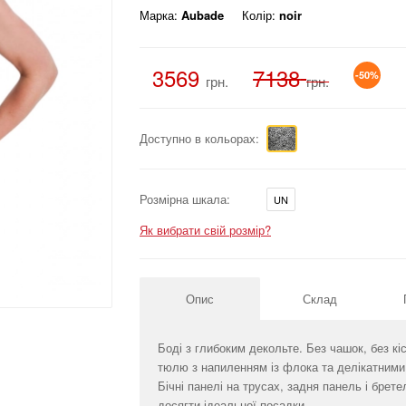
Марка:
Aubade
Колір:
noir
3569
7138
-50%
грн.
грн.
Доступно в кольорах:
Розмірна шкала:
UN
Як вибрати свій розмір?
Опис
Склад
Боді з глибоким декольте. Без чашок, без кі
тюлю з напиленням із флока та делікатними 
Бічні панелі на трусах, задня панель і брет
досягти ідеальної посадки.