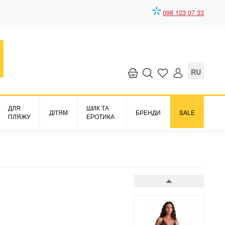
098 123 07 33
Boite a Desir
3724 грн.
RU
ДЛЯ
ШИК ТА
ДІТЯМ
БРЕНДИ
SALE
ПЛЯЖУ
ЕРОТИКА
Аксесуари комплект для
гри
Boite a Desir
6828 грн.