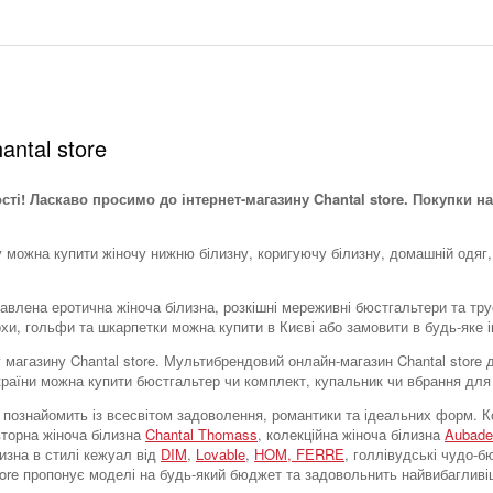
antal store
ості! Ласкаво просимо до інтернет-магазину Chantal store. Покупки на
у можна купити жіночу нижню білизну, коригуючу білизну, домашній одяг,
тавлена ​​еротична жіноча білизна, розкішні мереживні бюстгальтери та тр
охи, гольфи та шкарпетки можна купити в Києві або замовити в будь-яке і
тку магазину Chantal store. Мультибрендовий онлайн-магазин Chantal stor
України можна купити бюстгальтер чи комплект, купальник чи вбрання для
tore познайомить із всесвітом задоволення, романтики та ідеальних форм
вторна жіноча білизна
Chantal Thomass
, колекційна жіноча білизна
Aubade
лизна в стилі кежуал від
DIM
,
Lovable
,
HOM,
FERRE
, голлівудські чудо-
store пропонує моделі на будь-який бюджет та задовольнить найвибагливі