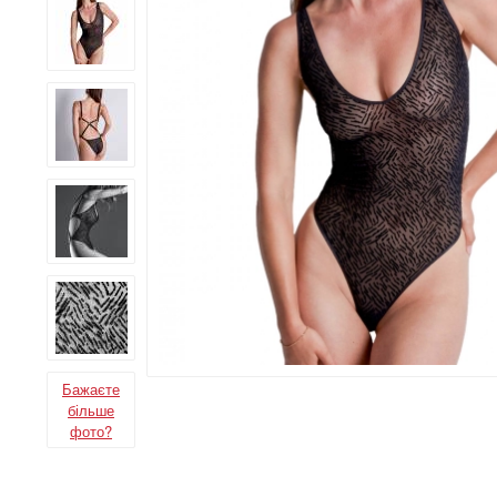
Бажаєте
більше
фото?