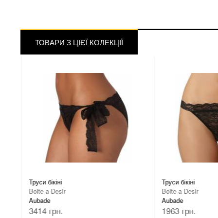
ТОВАРИ З ЦІЄЇ КОЛЕКЦІЇ
Труси бікіні
Труси бікіні
Boite a Desir
Boite a Desir
Aubade
Aubade
3414 грн.
1963 грн.