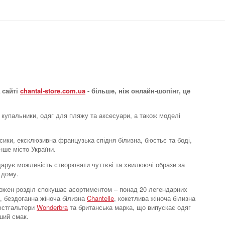
Боді
Boite a Desir
4302 грн.
 сайті
chantal-store.com.ua
- більше, ніж онлайн-шопінг, це
 купальники, одяг для пляжу та аксесуари, а також моделі
усики, ексклюзивна французька спідня білизна, бюстьє та боді,
нше місто України.
e дарує можливість створювати чуттєві та хвилюючі образи за
 дому.
Боді
. Кожен розділ спокушає асортиментом – понад 20 легендарних
Boite a Desir
, бездоганна жіноча білизна
Chantelle
, кокетлива жіноча білизна
6084 грн.
бюстгальтери
Wonderbra
та британська марка, що випускає одяг
ший смак.