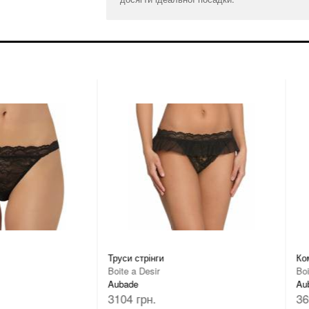
Труси стрінги
Ком
Boite a Desir
Boi
Aubade
Au
3104 грн.
36