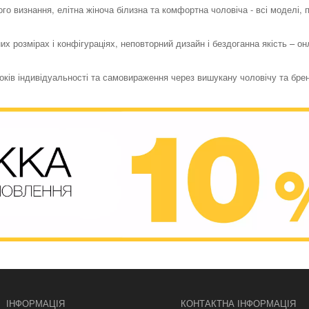
го визнання, елітна жіноча білизна та комфортна чоловіча - всі моделі,
их розмірах і конфігураціях, неповторний дизайн і бездоганна якість – о
токів індивідуальності та самовираження через вишукану чоловічу та бре
ІНФОРМАЦІЯ
КОНТАКТНА ІНФОРМАЦІЯ