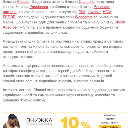
білизна
Aubade
, бездоганна жіноча білизна
Chantelle
, кокетлива
жіноча білизна
Passionata
, грайлива жіноча білизна
Princesse
tam.tam
, жіноча білизна в стилі кежуал від
DIM
,
Lovable
,
HOM,
FERRE
, голлівудські чудо-бюстгальтери
Wonderbra
та британська
марка, що випускає одяг для занять спортом та жіночу білизну
Shock
Absorber
, – Chantal store пропонує моделі на будь-який бюджет та
задовольнить найвибагливіший смак.
Французька спідня білизна та комплекти культових брендів світового
визнання, елітна жіноча білизна та комфортна чоловіча - всі моделі,
представлені в chantal-store.com.ua відповідають найвищим
стандартам якості.
Асортимент, що регулярно поповнюється, наявність виробів у різних
розмірах і конфігураціях, неповторний дизайн і бездоганна якість –
онлайн-магазин жіночої нижньої білизни та чоловічих моделей
chantal-store.com.ua відповідає високим вимогам покупців.
Інтернет-магазин Chantal store запрошує у чарівну подорож до витоків
індивідуальності та самовираження через вишукану чоловічу та
брендову жіночу білизну.