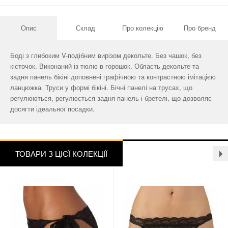
Опис
Склад
Про колекцію
Про бренд
Боді з глибоким V-подібним вирізом декольте. Без чашок, без
кісточок. Виконаний із тюлю в горошок. Область декольте та
задня панель бікіні доповнені графічною та контрастною імітацією
ланцюжка. Труси у формі бікіні. Бічні панелі на трусах, що
регулюються, регулюється задня панель і бретелі, що дозволяє
досягти ідеальної посадки.
ТОВАРИ З ЦІЄЇ КОЛЕКЦІЇ