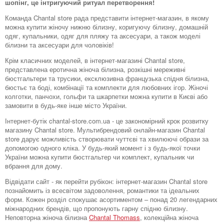
шопінг, це інтригуючий ритуал перетворення!
Команда Chantal store рада представити інтернет-магазин, в якому
можна купити жіночу нижню білизну, коригуючу білизну, домашній
одяг, купальники, одяг для пляжу та аксесуари, а також моделі
білизни та аксесуари для чоловіків!
Крім класичних моделей, в інтернет-магазині Chantal store,
представлена ​​еротична жіноча білизна, розкішні мереживні
бюстгальтери та трусики, ексклюзивна французька спідня білизна,
бюстьє та боді, комбінації та комплекти для любовних ігор. Жіночі
колготки, панчохи, гольфи та шкарпетки можна купити в Києві або
замовити в будь-яке інше місто України.
Інтернет-бутік chantal-store.com.ua - це закономірний крок розвитку
магазину Chantal store. Мультибрендовий онлайн-магазин Chantal
store дарує можливість створювати чуттєві та хвилюючі образи за
допомогою одного кліка. У будь-який момент і з будь-якої точки
України можна купити бюстгальтер чи комплект, купальник чи
вбрання для дому.
Відвідати сайт - як перейти рубікон: інтернет-магазин Chantal store
познайомить із всесвітом задоволення, романтики та ідеальних
форм. Кожен розділ спокушає асортиментом – понад 20 легендарних
міжнародних брендів, що пропонують гарну спідню білизну.
Неповторна жіноча білизна
Chantal Thomass
, колекційна жіноча