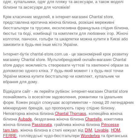
одяг, купальники, одяг для пляжу та аксесуари, а також моделі
білизни та аксесуари для чоловіків!
Крім класичних моделей, в інтернет-магазині Chantal store,
представлена ​​еротична жіноча білизна, розкішні мереживні
бюстгальтери та трусики, ексклюзивна французька спідня білизна,
бюстьє та боді, комбінації та комплекти для любовних ігор. Жіночі
колготки, панчохи, гольфи та шкарпетки можна купити в Києві або
замовити в будь-яке інше місто України.
Інтернет-бутік chantal-store.com.ua - це закономірний крок розвитку
магазину Chantal store. Мультибрендовий онлайн-магазин Chantal
store дарує можливість створювати чуттєві та хвилюючі образи за
допомогою одного кліка. У будь-який момент і з будь-якої точки
України можна купити бюстгальтер чи комплект, купальник чи
вбрання для дому.
Відвідати сайт - як перейти рубікон: інтернет-магазин Chantal store
познайомить із всесвітом задоволення, романтики та ідеальних
форм. Кожен розділ спокушає асортиментом – понад 20 легендарних
міжнародних брендів, що пропонують гарну спідню білизну.
Неповторна жіноча білизна
Chantal Thomass
, колекційна жіноча
білизна
Aubade
, бездоганна жіноча білизна
Chantelle
, кокетлива
жіноча білизна
Passionata
, грайлива жіноча білизна
Princesse
tam.tam
, жіноча білизна в стилі кежуал від
DIM
,
Lovable
,
HOM,
FERRE
, голлівудські чудо-бюстгальтери
Wonderbra
та британська