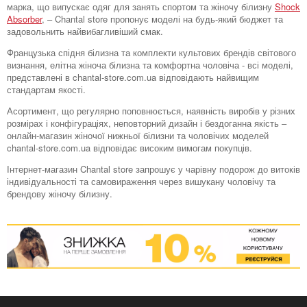
марка, що випускає одяг для занять спортом та жіночу білизну
Shock
Absorber
, – Chantal store пропонує моделі на будь-який бюджет та
задовольнить найвибагливіший смак.
Французька спідня білизна та комплекти культових брендів світового
визнання, елітна жіноча білизна та комфортна чоловіча - всі моделі,
представлені в chantal-store.com.ua відповідають найвищим
стандартам якості.
Асортимент, що регулярно поповнюється, наявність виробів у різних
розмірах і конфігураціях, неповторний дизайн і бездоганна якість –
онлайн-магазин жіночої нижньої білизни та чоловічих моделей
chantal-store.com.ua відповідає високим вимогам покупців.
Інтернет-магазин Chantal store запрошує у чарівну подорож до витоків
індивідуальності та самовираження через вишукану чоловічу та
брендову жіночу білизну.