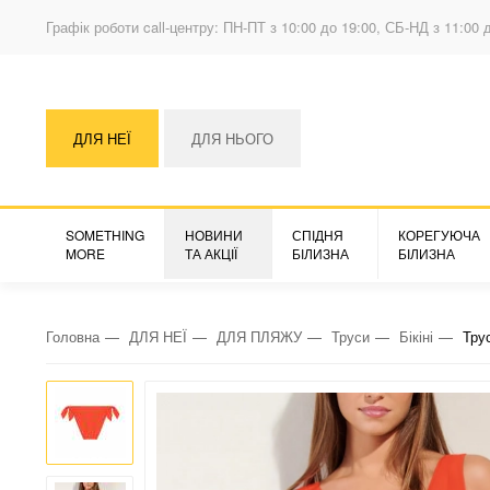
Графік роботи call-центру: ПН-ПТ з 10:00 до 19:00, СБ-НД з 11:00 
ДЛЯ НЕЇ
ДЛЯ НЬОГО
SOMETHING
НОВИНИ
СПІДНЯ
КОРЕГУЮЧА
MORE
ТА АКЦІЇ
БІЛИЗНА
БІЛИЗНА
Головна
ДЛЯ НЕЇ
ДЛЯ ПЛЯЖУ
Труси
Бікіні
Трус