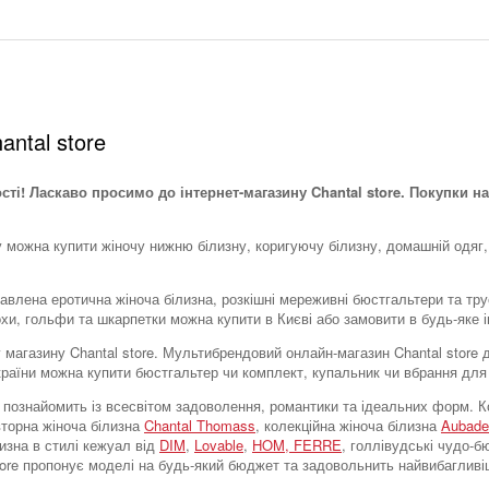
antal store
ості! Ласкаво просимо до інтернет-магазину Chantal store. Покупки на
у можна купити жіночу нижню білизну, коригуючу білизну, домашній одяг,
тавлена ​​еротична жіноча білизна, розкішні мереживні бюстгальтери та тр
охи, гольфи та шкарпетки можна купити в Києві або замовити в будь-яке і
тку магазину Chantal store. Мультибрендовий онлайн-магазин Chantal stor
України можна купити бюстгальтер чи комплект, купальник чи вбрання для
tore познайомить із всесвітом задоволення, романтики та ідеальних форм
вторна жіноча білизна
Chantal Thomass
, колекційна жіноча білизна
Aubade
лизна в стилі кежуал від
DIM
,
Lovable
,
HOM,
FERRE
, голлівудські чудо-
store пропонує моделі на будь-який бюджет та задовольнить найвибагливі