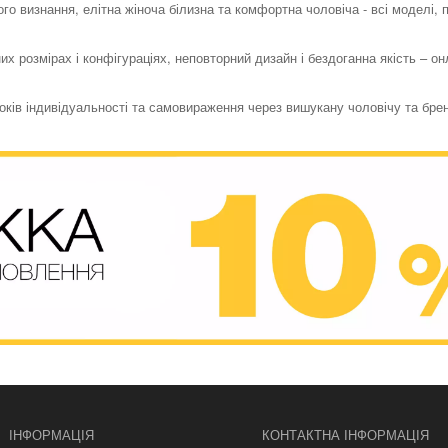
го визнання, елітна жіноча білизна та комфортна чоловіча - всі моделі,
их розмірах і конфігураціях, неповторний дизайн і бездоганна якість – о
токів індивідуальності та самовираження через вишукану чоловічу та бре
ІНФОРМАЦІЯ
КОНТАКТНА ІНФОРМАЦІЯ