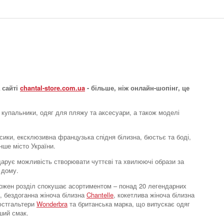
Бюстгалтер класичний
на кісточках
Sensitive Uni Life
 сайті
chantal-store.com.ua
- більше, ніж онлайн-шопінг, це
7089 грн.
 купальники, одяг для пляжу та аксесуари, а також моделі
усики, ексклюзивна французька спідня білизна, бюстьє та боді,
нше місто України.
e дарує можливість створювати чуттєві та хвилюючі образи за
 дому.
Бюстгалтер класичний
на кісточках
. Кожен розділ спокушає асортиментом – понад 20 легендарних
Sensitive Uni Life
, бездоганна жіноча білизна
Chantelle
, кокетлива жіноча білизна
бюстгальтери
Wonderbra
та британська марка, що випускає одяг
5335 грн.
ший смак.