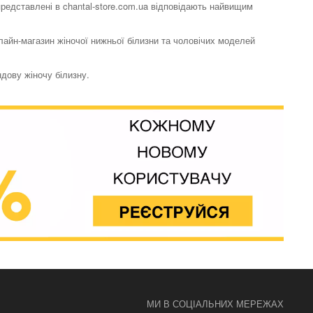
 представлені в chantal-store.com.ua відповідають найвищим
нлайн-магазин жіночої нижньої білизни та чоловічих моделей
ндову жіночу білизну.
Бюстгалтер класичний
на кісточках
Sensitive Uni Life
2481 грн.
Бюстгалтер пуш ап
Sensitive Uni Life
6558 грн.
МИ В СОЦІАЛЬНИХ МЕРЕЖАХ