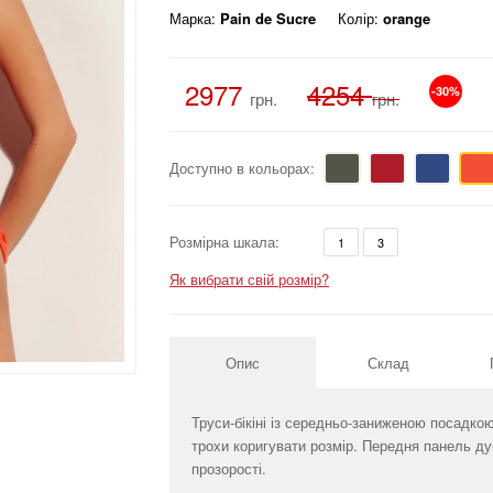
Марка:
Pain de Sucre
Колір:
orange
2977
4254
-30%
грн.
грн.
Доступно в кольорах:
Розмірна шкала:
1
3
Як вибрати свій розмір?
Опис
Склад
Труси-бікіні із середньо-заниженою посадко
трохи коригувати розмір. Передня панель ду
прозорості.