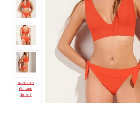
Бажаєте
більше
фото?