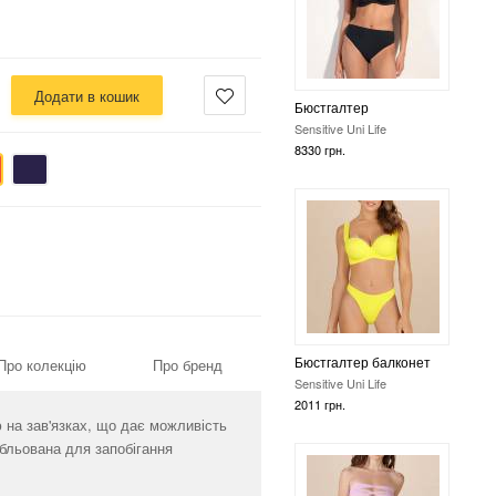
Додати в кошик
Бюстгалтер балконет
Sensitive Uni Life
2011 грн.
Бюстгалтер бандо
Про колекцію
Про бренд
Sensitive Uni Life
1912 грн.
ю на зав'язках, що дає можливість
бльована для запобігання