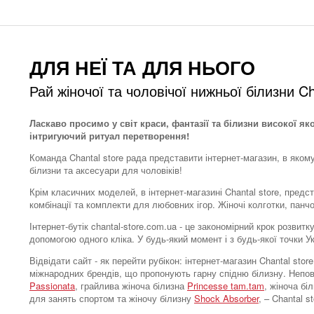
ДЛЯ НЕЇ ТА ДЛЯ НЬОГО
Рай жіночої та чоловічої нижньої білизни Ch
Ласкаво просимо у світ краси, фантазії та білизни високої як
інтригуючий ритуал перетворення!
Команда Chantal store рада представити інтернет-магазин, в яком
білизни та аксесуари для чоловіків!
Крім класичних моделей, в інтернет-магазині Chantal store, предс
комбінації та комплекти для любовних ігор. Жіночі колготки, панч
Інтернет-бутік chantal-store.com.ua - це закономірний крок розви
допомогою одного кліка. У будь-який момент і з будь-якої точки 
Відвідати сайт - як перейти рубікон: інтернет-магазин Chantal s
міжнародних брендів, що пропонують гарну спідню білизну. Непо
Passionata
, грайлива жіноча білизна
Princesse tam.tam
, жіноча бі
для занять спортом та жіночу білизну
Shock Absorber
, – Chantal 