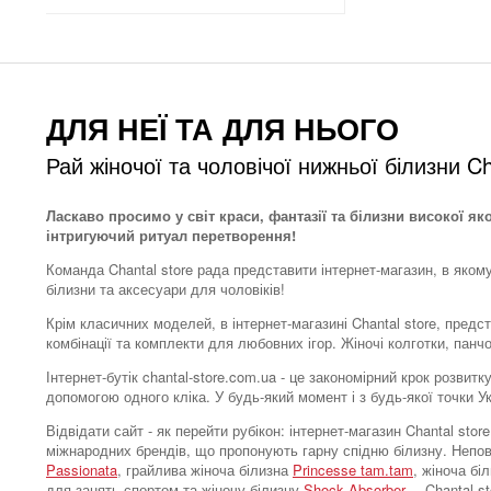
ДЛЯ НЕЇ ТА ДЛЯ НЬОГО
Рай жіночої та чоловічої нижньої білизни Ch
Ласкаво просимо у світ краси, фантазії та білизни високої як
інтригуючий ритуал перетворення!
Команда Chantal store рада представити інтернет-магазин, в яком
білизни та аксесуари для чоловіків!
Крім класичних моделей, в інтернет-магазині Chantal store, предс
комбінації та комплекти для любовних ігор. Жіночі колготки, панч
Інтернет-бутік chantal-store.com.ua - це закономірний крок розви
допомогою одного кліка. У будь-який момент і з будь-якої точки 
Відвідати сайт - як перейти рубікон: інтернет-магазин Chantal s
міжнародних брендів, що пропонують гарну спідню білизну. Непо
Passionata
, грайлива жіноча білизна
Princesse tam.tam
, жіноча бі
для занять спортом та жіночу білизну
Shock Absorber
, – Chantal 