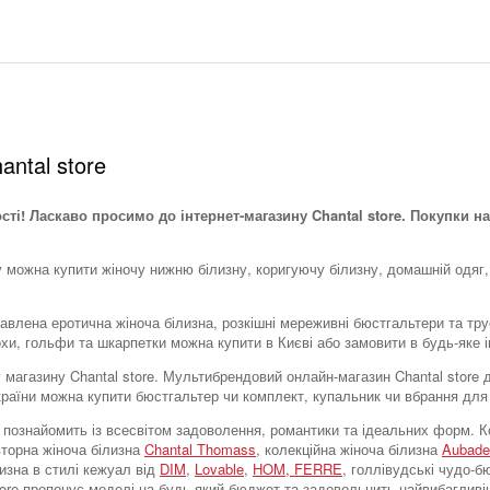
antal store
ості! Ласкаво просимо до інтернет-магазину Chantal store. Покупки на
у можна купити жіночу нижню білизну, коригуючу білизну, домашній одяг,
тавлена ​​еротична жіноча білизна, розкішні мереживні бюстгальтери та тр
охи, гольфи та шкарпетки можна купити в Києві або замовити в будь-яке і
тку магазину Chantal store. Мультибрендовий онлайн-магазин Chantal stor
України можна купити бюстгальтер чи комплект, купальник чи вбрання для
tore познайомить із всесвітом задоволення, романтики та ідеальних форм
вторна жіноча білизна
Chantal Thomass
, колекційна жіноча білизна
Aubade
лизна в стилі кежуал від
DIM
,
Lovable
,
HOM,
FERRE
, голлівудські чудо-
store пропонує моделі на будь-який бюджет та задовольнить найвибагливі