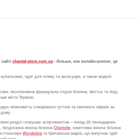
 сайті
chantal-store.com.ua
- більше, ніж онлайн-шопінг, це
 купальники, одяг для пляжу та аксесуари, а також моделі
усики, ексклюзивна французька спідня білизна, бюстьє та боді,
нше місто України.
e дарує можливість створювати чуттєві та хвилюючі образи за
 дому.
. Кожен розділ спокушає асортиментом – понад 20 легендарних
, бездоганна жіноча білизна
Chantelle
, кокетлива жіноча білизна
бюстгальтери
Wonderbra
та британська марка, що випускає одяг
ший смак.