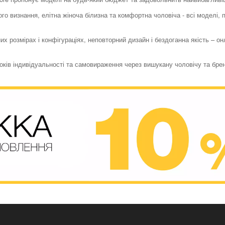
го визнання, елітна жіноча білизна та комфортна чоловіча - всі моделі,
их розмірах і конфігураціях, неповторний дизайн і бездоганна якість – о
токів індивідуальності та самовираження через вишукану чоловічу та бре