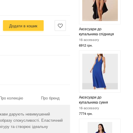
Додати в кошик
Аксесуари до
купальника спідниця
16-accessory
6912 грн.
Аксесуари до
Про колекцію
Про бренд
купальника сукня
16-accessory
 рукави дарують невимушений
7774 грн.
 образу спокусливості. Еластичний
фігуру та створює ідеальну