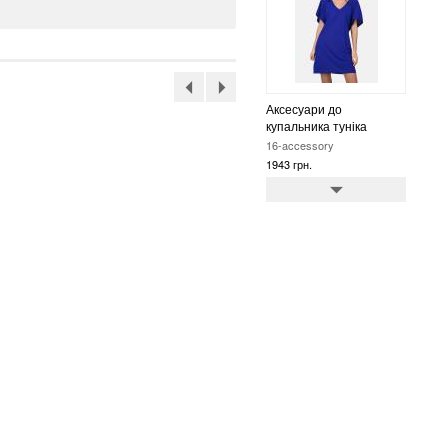
Аксесуари до
купальника туніка
16-accessory
1943 грн.