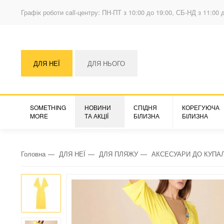
Графік роботи call-центру: ПН-ПТ з 10:00 до 19:00, СБ-НД з 11:00 
ДЛЯ НЕЇ
ДЛЯ НЬОГО
SOMETHING
НОВИНИ
СПІДНЯ
КОРЕГУЮЧА
MORE
ТА АКЦІЇ
БІЛИЗНА
БІЛИЗНА
Головна
ДЛЯ НЕЇ
ДЛЯ ПЛЯЖУ
АКСЕСУАРИ ДО КУПА