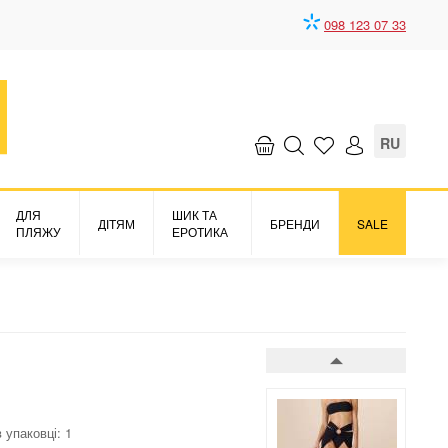
098 123 07 33
RU
ДЛЯ
ШИК ТА
ДІТЯМ
БРЕНДИ
SALE
ПЛЯЖУ
ЕРОТИКА
Аксесуари до
купальника спідниця
16-accessory
3722 грн.
в упаковці: 1