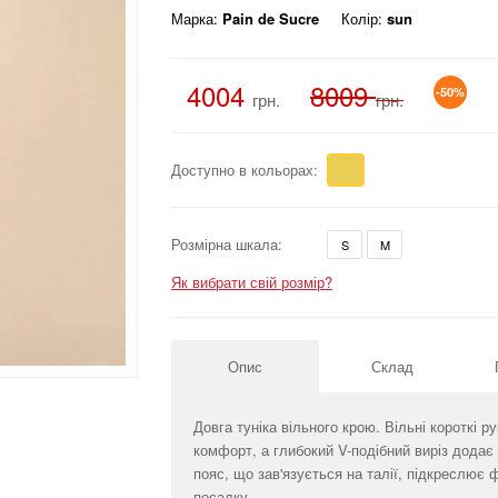
Марка:
Pain de Sucre
Колір:
sun
4004
8009
-50%
грн.
грн.
Доступно в кольорах:
Розмірна шкала:
S
M
Як вибрати свій розмір?
Опис
Склад
Довга туніка вільного крою. Вільні короткі
комфорт, а глибокий V-подібний виріз додає
пояс, що зав'язується на талії, підкреслює 
посадку.