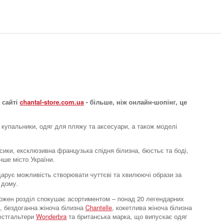
 сайті
chantal-store.com.ua
- більше, ніж онлайн-шопінг, це
 купальники, одяг для пляжу та аксесуари, а також моделі
усики, ексклюзивна французька спідня білизна, бюстьє та боді,
нше місто України.
e дарує можливість створювати чуттєві та хвилюючі образи за
 дому.
. Кожен розділ спокушає асортиментом – понад 20 легендарних
, бездоганна жіноча білизна
Chantelle
, кокетлива жіноча білизна
бюстгальтери
Wonderbra
та британська марка, що випускає одяг