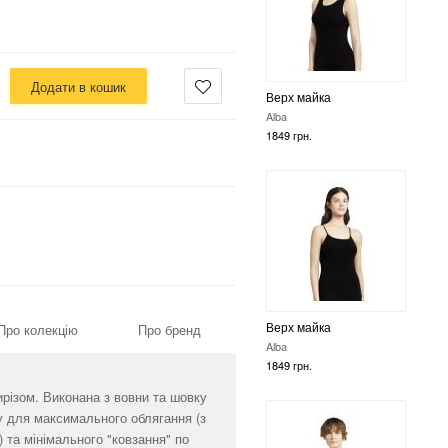
Додати в кошик
Верх майка
Alba
1849 грн.
Верх майка
Про колекцію
Про бренд
Alba
1849 грн.
різом. Виконана з вовни та шовку
у для максимального облягання (з
та мінімального "ковзання" по