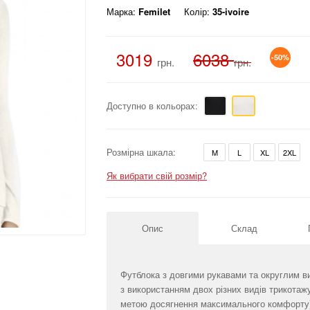
Марка:
Femilet
Колір:
35-ivoire
3019
6038
-50%
грн.
грн.
Доступно в кольорах:
Розмірна шкала:
M
L
XL
2XL
Як вибрати свій розмір?
Опис
Склад
Футблока з довгими рукавами та округлим ви
з використанням двох різних видів трикотаж
метою досягнення максимального комфорту) 