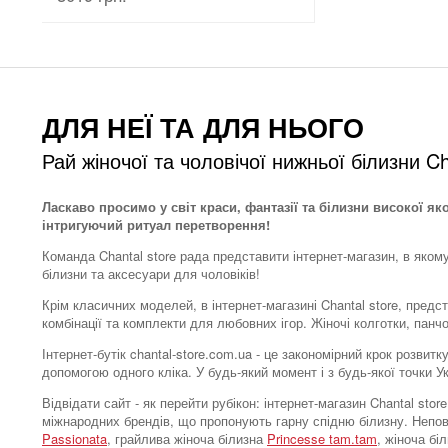
ДЛЯ НЕЇ ТА ДЛЯ НЬОГО
Рай жіночої та чоловічої нижньої білизни Ch
Ласкаво просимо у світ краси, фантазії та білизни високої як
інтригуючий ритуал перетворення!
Команда Chantal store рада представити інтернет-магазин, в яком
білизни та аксесуари для чоловіків!
Крім класичних моделей, в інтернет-магазині Chantal store, предс
комбінації та комплекти для любовних ігор. Жіночі колготки, панч
Інтернет-бутік chantal-store.com.ua - це закономірний крок розви
допомогою одного кліка. У будь-який момент і з будь-якої точки 
Відвідати сайт - як перейти рубікон: інтернет-магазин Chantal s
міжнародних брендів, що пропонують гарну спідню білизну. Непо
Passionata
, грайлива жіноча білизна
Princesse tam.tam
, жіноча бі