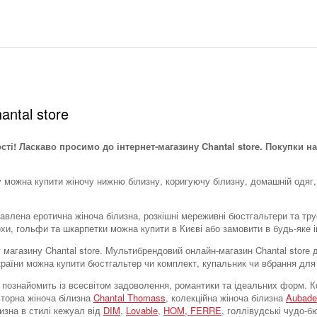
antal store
ості! Ласкаво просимо до інтернет-магазину Chantal store. Покупки на
у можна купити жіночу нижню білизну, коригуючу білизну, домашній одяг,
тавлена ​​еротична жіноча білизна, розкішні мереживні бюстгальтери та тр
охи, гольфи та шкарпетки можна купити в Києві або замовити в будь-яке і
тку магазину Chantal store. Мультибрендовий онлайн-магазин Chantal stor
України можна купити бюстгальтер чи комплект, купальник чи вбрання для
tore познайомить із всесвітом задоволення, романтики та ідеальних форм
вторна жіноча білизна
Chantal Thomass
, колекційна жіноча білизна
Aubade
лизна в стилі кежуал від
DIM
,
Lovable
,
HOM,
FERRE
, голлівудські чудо-