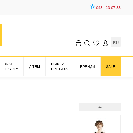
098 123 07 33
Аксесуари до
купальника спідниця
Alba
6028 грн.
RU
ДЛЯ
ШИК ТА
ДІТЯМ
БРЕНДИ
SALE
ПЛЯЖУ
ЕРОТИКА
Верх майка
Alba
1849 грн.