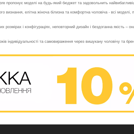
store пропонує моделі на будь-який бюджет та задовольнить найвибагливі
го визнання, елітна жіноча білизна та комфортна чоловіча - всі моделі,
их розмірах і конфігураціях, неповторний дизайн і бездоганна якість – о
токів індивідуальності та самовираження через вишукану чоловічу та бре