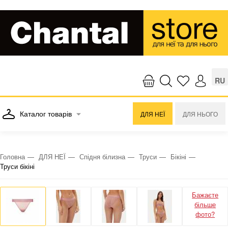
RU
Каталог товарів
ДЛЯ НЕЇ
ДЛЯ НЬОГО
Головна
ДЛЯ НЕЇ
Спідня білизна
Труси
Бікіні
Труси бікіні
Бажаєте
більше
фото?