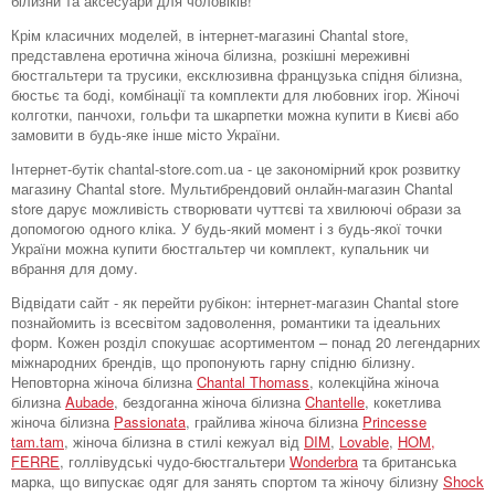
білизни та аксесуари для чоловіків!
Крім класичних моделей, в інтернет-магазині Chantal store,
представлена ​​еротична жіноча білизна, розкішні мереживні
бюстгальтери та трусики, ексклюзивна французька спідня білизна,
бюстьє та боді, комбінації та комплекти для любовних ігор. Жіночі
колготки, панчохи, гольфи та шкарпетки можна купити в Києві або
замовити в будь-яке інше місто України.
Інтернет-бутік chantal-store.com.ua - це закономірний крок розвитку
магазину Chantal store. Мультибрендовий онлайн-магазин Chantal
store дарує можливість створювати чуттєві та хвилюючі образи за
допомогою одного кліка. У будь-який момент і з будь-якої точки
України можна купити бюстгальтер чи комплект, купальник чи
вбрання для дому.
Відвідати сайт - як перейти рубікон: інтернет-магазин Chantal store
познайомить із всесвітом задоволення, романтики та ідеальних
форм. Кожен розділ спокушає асортиментом – понад 20 легендарних
міжнародних брендів, що пропонують гарну спідню білизну.
Неповторна жіноча білизна
Chantal Thomass
, колекційна жіноча
білизна
Aubade
, бездоганна жіноча білизна
Chantelle
, кокетлива
жіноча білизна
Passionata
, грайлива жіноча білизна
Princesse
tam.tam
, жіноча білизна в стилі кежуал від
DIM
,
Lovable
,
HOM,
FERRE
, голлівудські чудо-бюстгальтери
Wonderbra
та британська
марка, що випускає одяг для занять спортом та жіночу білизну
Shock