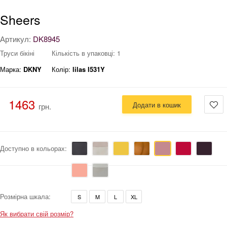
Sheers
Артикул:
DK8945
Труси бікіні
Кількість в упаковці: 1
Марка:
DKNY
Колір:
lilas I531Y
1463
Додати в кошик
грн.
Доступно в кольорах:
Розмірна шкала:
S
M
L
XL
Як вибрати свій розмір?