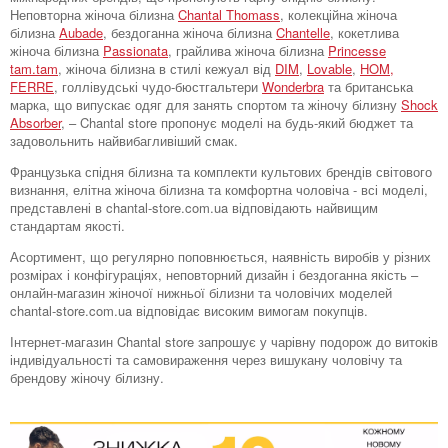
Неповторна жіноча білизна
Chantal Thomass
, колекційна жіноча
білизна
Aubade
, бездоганна жіноча білизна
Chantelle
, кокетлива
жіноча білизна
Passionata
, грайлива жіноча білизна
Princesse
tam.tam
, жіноча білизна в стилі кежуал від
DIM
,
Lovable
,
HOM,
FERRE
, голлівудські чудо-бюстгальтери
Wonderbra
та британська
марка, що випускає одяг для занять спортом та жіночу білизну
Shock
Absorber
, – Chantal store пропонує моделі на будь-який бюджет та
задовольнить найвибагливіший смак.
Французька спідня білизна та комплекти культових брендів світового
визнання, елітна жіноча білизна та комфортна чоловіча - всі моделі,
представлені в chantal-store.com.ua відповідають найвищим
стандартам якості.
Асортимент, що регулярно поповнюється, наявність виробів у різних
розмірах і конфігураціях, неповторний дизайн і бездоганна якість –
онлайн-магазин жіночої нижньої білизни та чоловічих моделей
chantal-store.com.ua відповідає високим вимогам покупців.
Інтернет-магазин Chantal store запрошує у чарівну подорож до витоків
індивідуальності та самовираження через вишукану чоловічу та
брендову жіночу білизну.