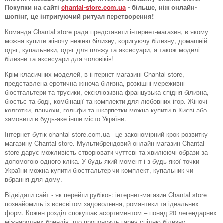
Покупки на сайті
chantal-store.com.ua
- більше, ніж онлайн-
шопінг, це інтригуючий ритуал перетворення!
Команда Chantal store рада представити інтернет-магазин, в якому
можна купити жіночу нижню білизну, коригуючу білизну, домашній
одяг, купальники, одяг для пляжу та аксесуари, а також моделі
білизни та аксесуари для чоловіків!
Крім класичних моделей, в інтернет-магазині Chantal store,
представлена ​​еротична жіноча білизна, розкішні мереживні
бюстгальтери та трусики, ексклюзивна французька спідня білизна,
бюстьє та боді, комбінації та комплекти для любовних ігор. Жіночі
колготки, панчохи, гольфи та шкарпетки можна купити в Києві або
замовити в будь-яке інше місто України.
Інтернет-бутік chantal-store.com.ua - це закономірний крок розвитку
магазину Chantal store. Мультибрендовий онлайн-магазин Chantal
store дарує можливість створювати чуттєві та хвилюючі образи за
допомогою одного кліка. У будь-який момент і з будь-якої точки
України можна купити бюстгальтер чи комплект, купальник чи
вбрання для дому.
Відвідати сайт - як перейти рубікон: інтернет-магазин Chantal store
познайомить із всесвітом задоволення, романтики та ідеальних
форм. Кожен розділ спокушає асортиментом – понад 20 легендарних
міжнародних брендів, що пропонують гарну спідню білизну.