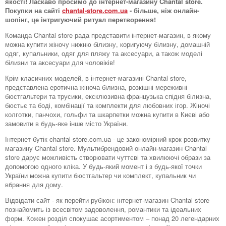
якості! Ласкаво просимо до інтернет-магазину Chantal store.
Покупки на сайті
chantal-store.com.ua
- більше, ніж онлайн-
шопінг, це інтригуючий ритуал перетворення!
Команда Chantal store рада представити інтернет-магазин, в якому
можна купити жіночу нижню білизну, коригуючу білизну, домашній
одяг, купальники, одяг для пляжу та аксесуари, а також моделі
білизни та аксесуари для чоловіків!
Крім класичних моделей, в інтернет-магазині Chantal store,
представлена ​​еротична жіноча білизна, розкішні мереживні
бюстгальтери та трусики, ексклюзивна французька спідня білизна,
бюстьє та боді, комбінації та комплекти для любовних ігор. Жіночі
колготки, панчохи, гольфи та шкарпетки можна купити в Києві або
замовити в будь-яке інше місто України.
Інтернет-бутік chantal-store.com.ua - це закономірний крок розвитку
магазину Chantal store. Мультибрендовий онлайн-магазин Chantal
store дарує можливість створювати чуттєві та хвилюючі образи за
допомогою одного кліка. У будь-який момент і з будь-якої точки
України можна купити бюстгальтер чи комплект, купальник чи
вбрання для дому.
Відвідати сайт - як перейти рубікон: інтернет-магазин Chantal store
познайомить із всесвітом задоволення, романтики та ідеальних
форм. Кожен розділ спокушає асортиментом – понад 20 легендарних