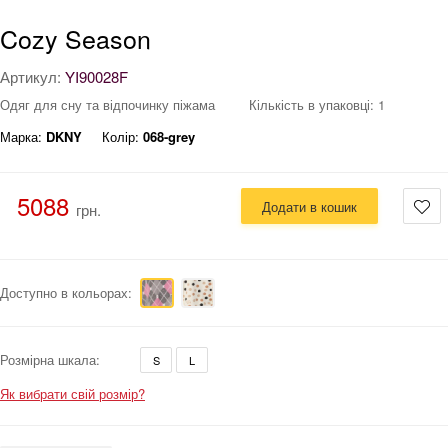
Cozy Season
Артикул:
YI90028F
Одяг для сну та відпочинку піжама
Кількість в упаковці: 1
Марка:
DKNY
Колір:
068-grey
5088
Додати в кошик
грн.
Доступно в кольорах:
Розмірна шкала:
S
L
Як вибрати свій розмір?