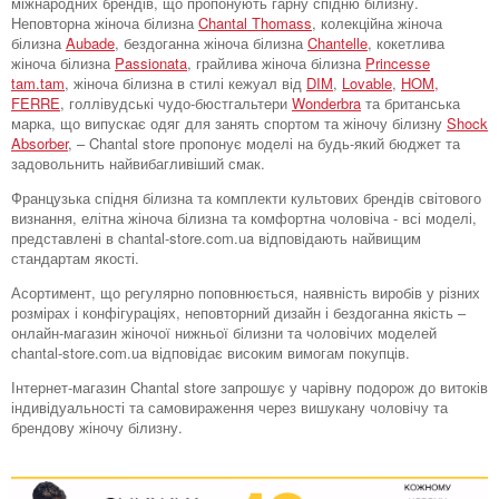
міжнародних брендів, що пропонують гарну спідню білизну.
Неповторна жіноча білизна
Chantal Thomass
, колекційна жіноча
білизна
Aubade
, бездоганна жіноча білизна
Chantelle
, кокетлива
жіноча білизна
Passionata
, грайлива жіноча білизна
Princesse
tam.tam
, жіноча білизна в стилі кежуал від
DIM
,
Lovable
,
HOM,
FERRE
, голлівудські чудо-бюстгальтери
Wonderbra
та британська
марка, що випускає одяг для занять спортом та жіночу білизну
Shock
Absorber
, – Chantal store пропонує моделі на будь-який бюджет та
задовольнить найвибагливіший смак.
Французька спідня білизна та комплекти культових брендів світового
визнання, елітна жіноча білизна та комфортна чоловіча - всі моделі,
представлені в chantal-store.com.ua відповідають найвищим
стандартам якості.
Асортимент, що регулярно поповнюється, наявність виробів у різних
розмірах і конфігураціях, неповторний дизайн і бездоганна якість –
онлайн-магазин жіночої нижньої білизни та чоловічих моделей
chantal-store.com.ua відповідає високим вимогам покупців.
Інтернет-магазин Chantal store запрошує у чарівну подорож до витоків
індивідуальності та самовираження через вишукану чоловічу та
брендову жіночу білизну.