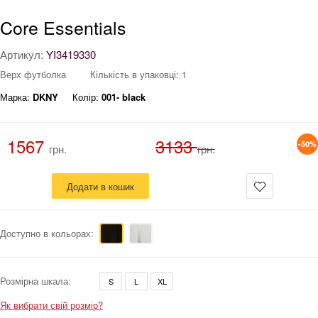
Core Essentials
Артикул:
YI3419330
Верх футболка
Кількість в упаковці: 1
Марка:
DKNY
Колір:
001- black
1567
3133
-50%
грн.
грн.
Додати в кошик
Доступно в кольорах:
Розмірна шкала:
S
L
XL
Як вибрати свій розмір?