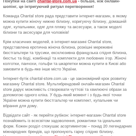
Покупки на сайті
chantal-store.com.ua
- більше, ніж онлайн-
шопінг, це інтригуючий ритуал перетворення!
Команда Chantal store рада представити інтернет-магазин, в якому
можна купити жіночу нижню білизну, коригуючу білизну, домашній
одяг, купальники, одяг для пляжу та аксесуари, а також моделі
білизни та аксесуари для чоловіків!
Крім класичних моделей, в інтернет-магазині Chantal store,
представлена ​​еротична жіноча білизна, розкішні мереживні
бюстгальтери та трусики, ексклюзивна французька спідня білизна,
бюстьє та боді, комбінації та комплекти для любовних ігор. Жіночі
колготки, панчохи, гольфи та шкарпетки можна купити в Києві або
замовити в будь-яке інше місто України.
Інтернет-бутік chantal-store.com.ua - це закономірний крок розвитку
магазину Chantal store. Мультибрендовий онлайн-магазин Chantal
store дарує можливість створювати чуттєві та хвилюючі образи за
допомогою одного кліка. У будь-який момент і з будь-якої точки
України можна купити бюстгальтер чи комплект, купальник чи
вбрання для дому.
Відвідати сайт - як перейти рубікон: інтернет-магазин Chantal store
познайомить із всесвітом задоволення, романтики та ідеальних
форм. Кожен розділ спокушає асортиментом – понад 20 легендарних
міжнародних брендів, що пропонують гарну спідню білизну.