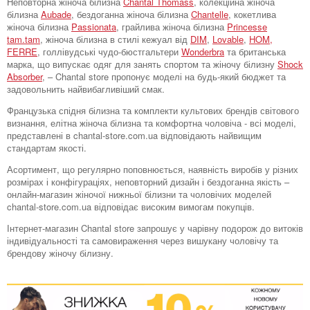
Неповторна жіноча білизна
Chantal Thomass
, колекційна жіноча
білизна
Aubade
, бездоганна жіноча білизна
Chantelle
, кокетлива
жіноча білизна
Passionata
, грайлива жіноча білизна
Princesse
tam.tam
, жіноча білизна в стилі кежуал від
DIM
,
Lovable
,
HOM,
FERRE
, голлівудські чудо-бюстгальтери
Wonderbra
та британська
марка, що випускає одяг для занять спортом та жіночу білизну
Shock
Absorber
, – Chantal store пропонує моделі на будь-який бюджет та
задовольнить найвибагливіший смак.
Французька спідня білизна та комплекти культових брендів світового
визнання, елітна жіноча білизна та комфортна чоловіча - всі моделі,
представлені в chantal-store.com.ua відповідають найвищим
стандартам якості.
Асортимент, що регулярно поповнюється, наявність виробів у різних
розмірах і конфігураціях, неповторний дизайн і бездоганна якість –
онлайн-магазин жіночої нижньої білизни та чоловічих моделей
chantal-store.com.ua відповідає високим вимогам покупців.
Інтернет-магазин Chantal store запрошує у чарівну подорож до витоків
індивідуальності та самовираження через вишукану чоловічу та
брендову жіночу білизну.