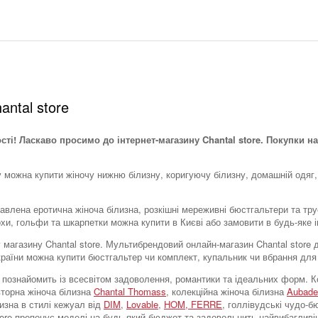
antal store
ості! Ласкаво просимо до інтернет-магазину Chantal store. Покупки на
у можна купити жіночу нижню білизну, коригуючу білизну, домашній одяг,
тавлена ​​еротична жіноча білизна, розкішні мереживні бюстгальтери та тр
охи, гольфи та шкарпетки можна купити в Києві або замовити в будь-яке і
тку магазину Chantal store. Мультибрендовий онлайн-магазин Chantal stor
України можна купити бюстгальтер чи комплект, купальник чи вбрання для
tore познайомить із всесвітом задоволення, романтики та ідеальних форм
вторна жіноча білизна
Chantal Thomass
, колекційна жіноча білизна
Aubade
лизна в стилі кежуал від
DIM
,
Lovable
,
HOM,
FERRE
, голлівудські чудо-
store пропонує моделі на будь-який бюджет та задовольнить найвибагливі