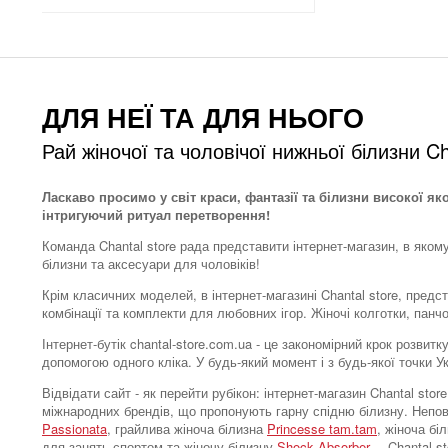
ДЛЯ НЕЇ ТА ДЛЯ НЬОГО
Рай жіночої та чоловічої нижньої білизни Ch
Ласкаво просимо у світ краси, фантазії та білизни високої як
інтригуючий ритуал перетворення!
Команда Chantal store рада представити інтернет-магазин, в яком
білизни та аксесуари для чоловіків!
Крім класичних моделей, в інтернет-магазині Chantal store, предс
комбінації та комплекти для любовних ігор. Жіночі колготки, панч
Інтернет-бутік chantal-store.com.ua - це закономірний крок розви
допомогою одного кліка. У будь-який момент і з будь-якої точки 
Відвідати сайт - як перейти рубікон: інтернет-магазин Chantal s
міжнародних брендів, що пропонують гарну спідню білизну. Непо
Passionata
, грайлива жіноча білизна
Princesse tam.tam
, жіноча бі
для занять спортом та жіночу білизну
Shock Absorber
, – Chantal 