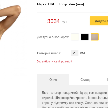
Марка:
DIM
Колір:
skin (new)
3034
Додати 
грн.
Доступно в кольорах:
Розмірна шкала:
C
C80
Як вибрати свій розмір?
Опис
Склад
Бюстгальтер невидимий під одягом завдяки
обробці. Ціліснокрійна бретель із спеціаль
хорошу підтримку без тиску. Овальна спинк
Чашки з потрійною зоною підтримки ідеальн