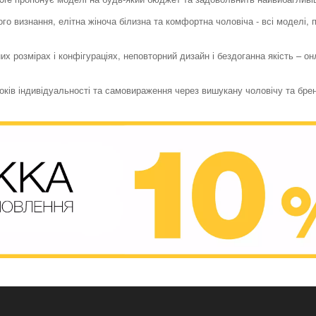
го визнання, елітна жіноча білизна та комфортна чоловіча - всі моделі,
их розмірах і конфігураціях, неповторний дизайн і бездоганна якість – о
токів індивідуальності та самовираження через вишукану чоловічу та бре