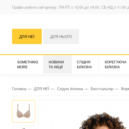
Графік роботи call-центру: ПН-ПТ з 10:00 до 19:00, СБ-НД з 11:00 
ДЛЯ НЕЇ
ДЛЯ НЬОГО
SOMETHING
НОВИНИ
СПІДНЯ
КОРЕГУЮЧА
MORE
ТА АКЦІЇ
БІЛИЗНА
БІЛИЗНА
Головна
ДЛЯ НЕЇ
Спідня білизна
Бюстгальтер
Фор