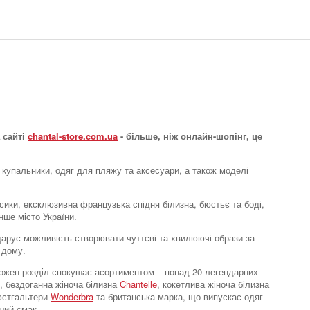
 сайті
chantal-store.com.ua
- більше, ніж онлайн-шопінг, це
 купальники, одяг для пляжу та аксесуари, а також моделі
усики, ексклюзивна французька спідня білизна, бюстьє та боді,
нше місто України.
e дарує можливість створювати чуттєві та хвилюючі образи за
 дому.
. Кожен розділ спокушає асортиментом – понад 20 легендарних
, бездоганна жіноча білизна
Chantelle
, кокетлива жіноча білизна
бюстгальтери
Wonderbra
та британська марка, що випускає одяг
ший смак.