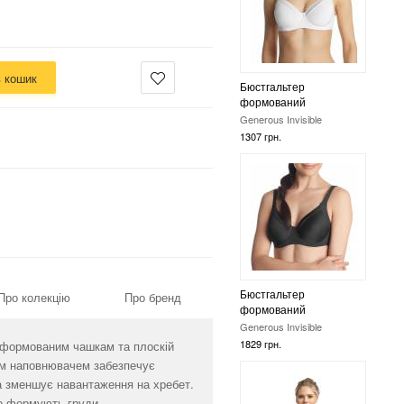
в кошик
Бюстгальтер
формований
Generous Invisible
1307 грн.
Бюстгальтер
Про колекцію
Про бренд
формований
Generous Invisible
1829 грн.
 формованим чашкам та плоскій
ним наповнювачем забезпечує
а зменшує навантаження на хребет.
о формують груди.