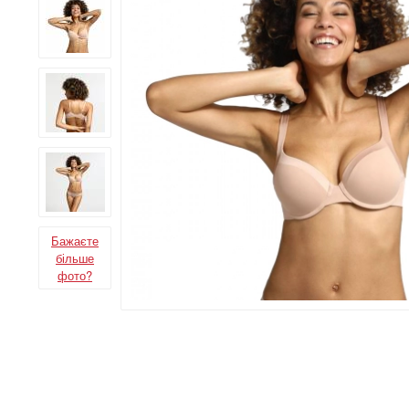
Бажаєте
більше
фото?