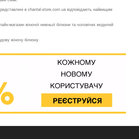
 представлені в chantal-store.com.ua відповідають найвищим
нлайн-магазин жіночої нижньої білизни та чоловічих моделей
ндову жіночу білизну.