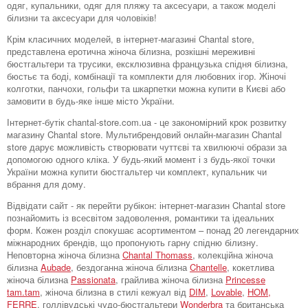
одяг, купальники, одяг для пляжу та аксесуари, а також моделі
білизни та аксесуари для чоловіків!
Крім класичних моделей, в інтернет-магазині Chantal store,
представлена ​​еротична жіноча білизна, розкішні мереживні
бюстгальтери та трусики, ексклюзивна французька спідня білизна,
бюстьє та боді, комбінації та комплекти для любовних ігор. Жіночі
колготки, панчохи, гольфи та шкарпетки можна купити в Києві або
замовити в будь-яке інше місто України.
Інтернет-бутік chantal-store.com.ua - це закономірний крок розвитку
магазину Chantal store. Мультибрендовий онлайн-магазин Chantal
store дарує можливість створювати чуттєві та хвилюючі образи за
допомогою одного кліка. У будь-який момент і з будь-якої точки
України можна купити бюстгальтер чи комплект, купальник чи
вбрання для дому.
Відвідати сайт - як перейти рубікон: інтернет-магазин Chantal store
познайомить із всесвітом задоволення, романтики та ідеальних
форм. Кожен розділ спокушає асортиментом – понад 20 легендарних
міжнародних брендів, що пропонують гарну спідню білизну.
Неповторна жіноча білизна
Chantal Thomass
, колекційна жіноча
білизна
Aubade
, бездоганна жіноча білизна
Chantelle
, кокетлива
жіноча білизна
Passionata
, грайлива жіноча білизна
Princesse
tam.tam
, жіноча білизна в стилі кежуал від
DIM
,
Lovable
,
HOM,
FERRE
, голлівудські чудо-бюстгальтери
Wonderbra
та британська