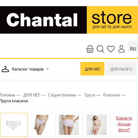
RU
Каталог товарів
ДЛЯ НЕЇ
ДЛЯ НЬОГО
Головна
ДЛЯ НЕЇ
Спідня білизна
Труси
Класичні
Труси класичні
Бажаєте
більше
фото?