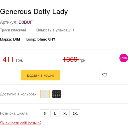
Generous Dotty Lady
Артикул:
D0BUF
Труси класичні
Кількість в упаковці: 1
Марка:
DIM
Колір:
blanc 0HY
411
1369
-70%
грн.
грн.
Додати в кошик
Доступно в кольорах:
Розмірна шкала:
S
L
XL
2XL
Як вибрати свій розмір?