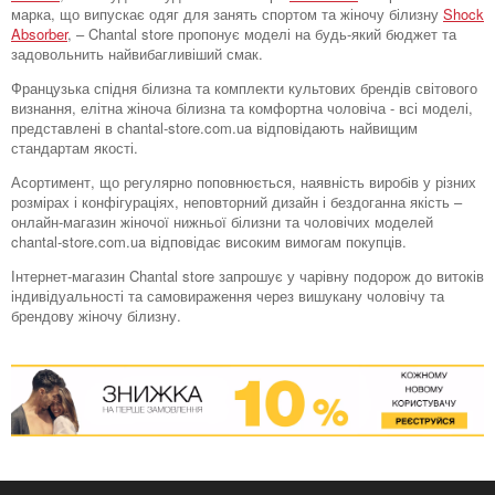
марка, що випускає одяг для занять спортом та жіночу білизну
Shock
Absorber
, – Chantal store пропонує моделі на будь-який бюджет та
задовольнить найвибагливіший смак.
Французька спідня білизна та комплекти культових брендів світового
визнання, елітна жіноча білизна та комфортна чоловіча - всі моделі,
представлені в chantal-store.com.ua відповідають найвищим
стандартам якості.
Асортимент, що регулярно поповнюється, наявність виробів у різних
розмірах і конфігураціях, неповторний дизайн і бездоганна якість –
онлайн-магазин жіночої нижньої білизни та чоловічих моделей
chantal-store.com.ua відповідає високим вимогам покупців.
Інтернет-магазин Chantal store запрошує у чарівну подорож до витоків
індивідуальності та самовираження через вишукану чоловічу та
брендову жіночу білизну.