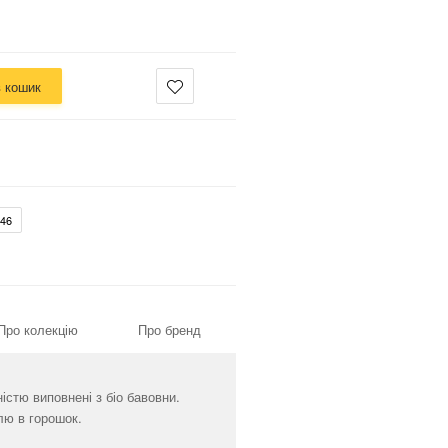
в кошик
46
Про колекцію
Про бренд
істю виповнені з біо бавовни.
лю в горошок.