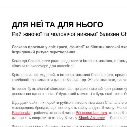
ДЛЯ НЕЇ ТА ДЛЯ НЬОГО
Рай жіночої та чоловічої нижньої білизни Ch
Ласкаво просимо у світ краси, фантазії та білизни високої як
інтригуючий ритуал перетворення!
Команда Chantal store рада представити інтернет-магазин, в яком
білизни та аксесуари для чоловіків!
Крім класичних моделей, в інтернет-магазині Chantal store, предс
комбінації та комплекти для любовних ігор. Жіночі колготки, панч
Інтернет-бутік chantal-store.com.ua - це закономірний крок розви
допомогою одного кліка. У будь-який момент і з будь-якої точки 
Відвідати сайт - як перейти рубікон: інтернет-магазин Chantal s
міжнародних брендів, що пропонують гарну спідню білизну. Непо
Passionata
, грайлива жіноча білизна
Princesse tam.tam
, жіноча бі
для занять спортом та жіночу білизну
Shock Absorber
, – Chantal 
Французька спідня білизна та комплекти культових брендів світово