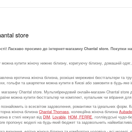
antal store
ості! Ласкаво просимо до інтернет-магазину Chantal store. Покупки на
у можна купити жіночу нижню білизну, коригуючу білизну, домашній одяг,
тавлена ​​еротична жіноча білизна, розкішні мереживні бюстгальтери та тр
охи, гольфи та шкарпетки можна купити в Києві або замовити в будь-яке і
тку магазину Chantal store. Мультибрендовий онлайн-магазин Chantal stor
України можна купити бюстгальтер чи комплект, купальник чи вбрання для
tore познайомить із всесвітом задоволення, романтики та ідеальних форм
вторна жіноча білизна
Chantal Thomass
, колекційна жіноча білизна
Aubade
лизна в стилі кежуал від
DIM
,
Lovable
,
HOM,
FERRE
, голлівудські чудо-
store пропонує моделі на будь-який бюджет та задовольнить найвибагливі
го визнання, елітна жіноча білизна та комфортна чоловіча - всі моделі,