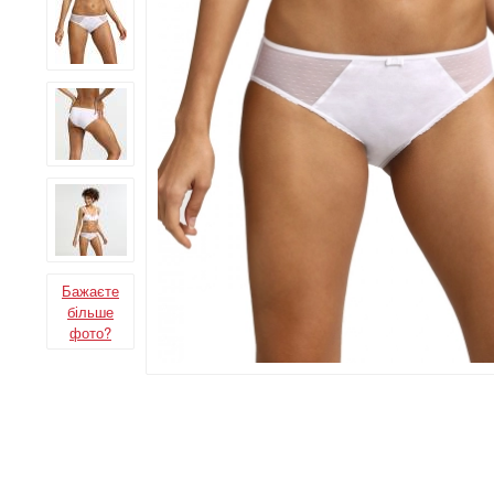
Бажаєте
більше
фото?