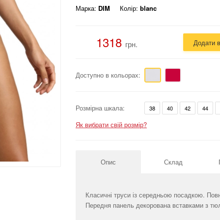
Марка:
DIM
Колір:
blanc
1318
Додати 
грн.
Доступно в кольорах:
Розмірна шкала:
38
40
42
44
Як вибрати свій розмір?
Опис
Склад
Класичні труси із середньою посадкою. Повн
Передня панель декорована вставками з тю