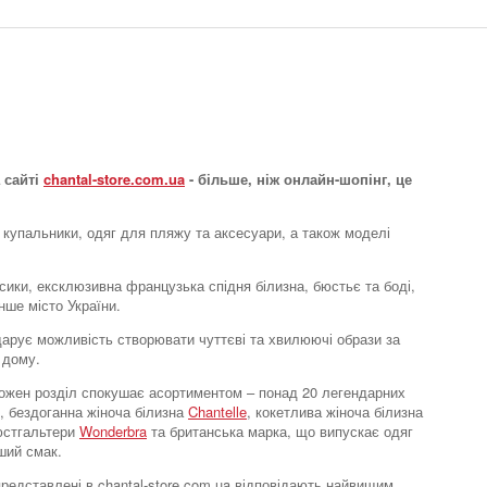
 сайті
chantal-store.com.ua
- більше, ніж онлайн-шопінг, це
 купальники, одяг для пляжу та аксесуари, а також моделі
усики, ексклюзивна французька спідня білизна, бюстьє та боді,
нше місто України.
e дарує можливість створювати чуттєві та хвилюючі образи за
 дому.
. Кожен розділ спокушає асортиментом – понад 20 легендарних
, бездоганна жіноча білизна
Chantelle
, кокетлива жіноча білизна
бюстгальтери
Wonderbra
та британська марка, що випускає одяг
ший смак.
 представлені в chantal-store.com.ua відповідають найвищим