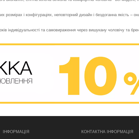
их розмірах і конфігураціях, неповторний дизайн і бездоганна якість – о
токів індивідуальності та самовираження через вишукану чоловічу та бре
ІНФОРМАЦІЯ
КОНТАКТНА ІНФОРМАЦІЯ