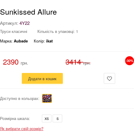
Sunkissed Allure
Артикул:
4Y22
Труси класичні
Кількість в упаковці: 1
Марка:
Aubade
Колір:
ikat
2390
3414
-30%
грн.
грн.
Додати в кошик
Доступно в кольорах:
Розмірна шкала:
XS
S
Як вибрати свій розмір?