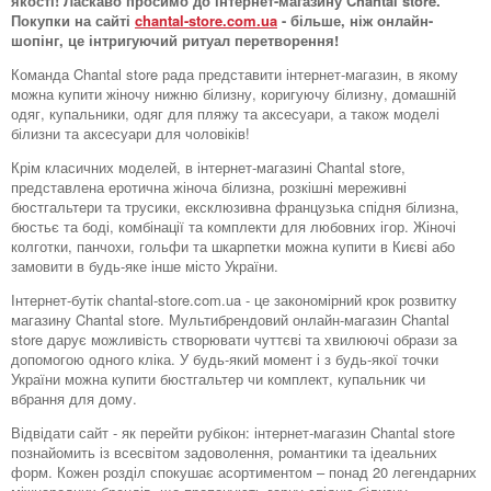
якості! Ласкаво просимо до інтернет-магазину Chantal store.
Покупки на сайті
chantal-store.com.ua
- більше, ніж онлайн-
шопінг, це інтригуючий ритуал перетворення!
Команда Chantal store рада представити інтернет-магазин, в якому
можна купити жіночу нижню білизну, коригуючу білизну, домашній
одяг, купальники, одяг для пляжу та аксесуари, а також моделі
білизни та аксесуари для чоловіків!
Крім класичних моделей, в інтернет-магазині Chantal store,
представлена ​​еротична жіноча білизна, розкішні мереживні
бюстгальтери та трусики, ексклюзивна французька спідня білизна,
бюстьє та боді, комбінації та комплекти для любовних ігор. Жіночі
колготки, панчохи, гольфи та шкарпетки можна купити в Києві або
замовити в будь-яке інше місто України.
Інтернет-бутік chantal-store.com.ua - це закономірний крок розвитку
магазину Chantal store. Мультибрендовий онлайн-магазин Chantal
store дарує можливість створювати чуттєві та хвилюючі образи за
допомогою одного кліка. У будь-який момент і з будь-якої точки
України можна купити бюстгальтер чи комплект, купальник чи
вбрання для дому.
Відвідати сайт - як перейти рубікон: інтернет-магазин Chantal store
познайомить із всесвітом задоволення, романтики та ідеальних
форм. Кожен розділ спокушає асортиментом – понад 20 легендарних