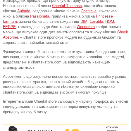
міжнародних брендів, що пропонують гарну спідню білизну.
Неповторна жіноча білизна
Chantal Thomass
, колекційна жіноча
білизна
Aubade
, бездоганна жіноча білизна
Chantelle
, кокетлива
жіноча білизна
Passionata
, грайлива жіноча білизна
Princesse
tam.tam
, жіноча білизна в стилі кежуал від
DIM
,
Lovable
,
HOM,
FERRE
, голлівудські чудо-бюстгальтери
Wonderbra
та британська
марка, що випускає одяг для занять спортом та жіночу білизну
Shock
Absorber
, – Chantal store пропонує моделі на будь-який бюджет та
задовольнить найвибагливіший смак.
Французька спідня білизна та комплекти культових брендів світового
визнання, елітна жіноча білизна та комфортна чоловіча - всі моделі,
представлені в chantal-store.com.ua відповідають найвищим
стандартам якості.
Асортимент, що регулярно поповнюється, наявність виробів у різних
розмірах і конфігураціях, неповторний дизайн і бездоганна якість –
онлайн-магазин жіночої нижньої білизни та чоловічих моделей
chantal-store.com.ua відповідає високим вимогам покупців.
Інтернет-магазин Chantal store запрошує у чарівну подорож до витоків
індивідуальності та самовираження через вишукану чоловічу та
брендову жіночу білизну.