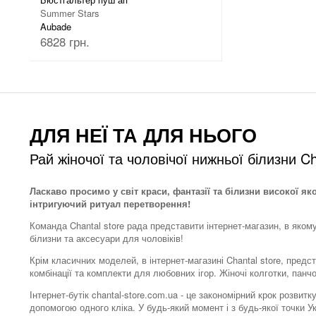
Summer Stars
Aubade
6828 грн.
ДЛЯ НЕЇ ТА ДЛЯ НЬОГО
Рай жіночої та чоловічої нижньої білизни Ch
Ласкаво просимо у світ краси, фантазії та білизни високої як
інтригуючий ритуал перетворення!
Команда Chantal store рада представити інтернет-магазин, в яком
білизни та аксесуари для чоловіків!
Крім класичних моделей, в інтернет-магазині Chantal store, предс
комбінації та комплекти для любовних ігор. Жіночі колготки, панч
Інтернет-бутік chantal-store.com.ua - це закономірний крок розви
допомогою одного кліка. У будь-який момент і з будь-якої точки 