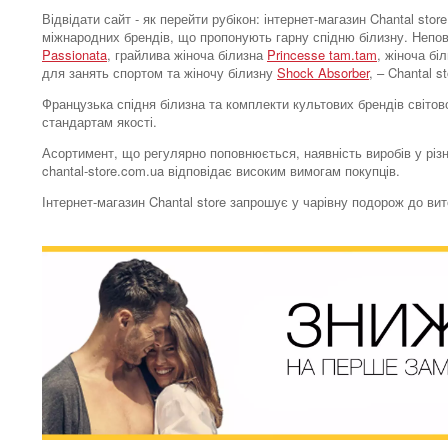
Відвідати сайт - як перейти рубікон: інтернет-магазин Chantal s
міжнародних брендів, що пропонують гарну спідню білизну. Непо
Passionata
, грайлива жіноча білизна
Princesse tam.tam
, жіноча бі
для занять спортом та жіночу білизну
Shock Absorber
, – Chantal 
Французька спідня білизна та комплекти культових брендів світово
стандартам якості.
Асортимент, що регулярно поповнюється, наявність виробів у різн
chantal-store.com.ua відповідає високим вимогам покупців.
Інтернет-магазин Chantal store запрошує у чарівну подорож до ви