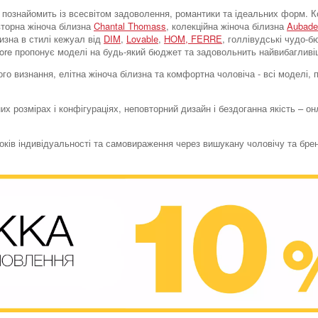
tore познайомить із всесвітом задоволення, романтики та ідеальних форм
вторна жіноча білизна
Chantal Thomass
, колекційна жіноча білизна
Aubade
лизна в стилі кежуал від
DIM
,
Lovable
,
HOM,
FERRE
, голлівудські чудо-
store пропонує моделі на будь-який бюджет та задовольнить найвибагливі
го визнання, елітна жіноча білизна та комфортна чоловіча - всі моделі,
их розмірах і конфігураціях, неповторний дизайн і бездоганна якість – о
токів індивідуальності та самовираження через вишукану чоловічу та бре