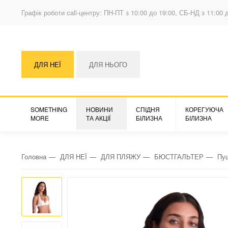
Графік роботи call-центру: ПН-ПТ з 10:00 до 19:00, СБ-НД з 11:00 
ДЛЯ НЕЇ
ДЛЯ НЬОГО
SOMETHING
НОВИНИ
СПІДНЯ
КОРЕГУЮЧА
MORE
ТА АКЦІЇ
БІЛИЗНА
БІЛИЗНА
Головна
ДЛЯ НЕЇ
ДЛЯ ПЛЯЖУ
БЮСТГАЛЬТЕР
Пу