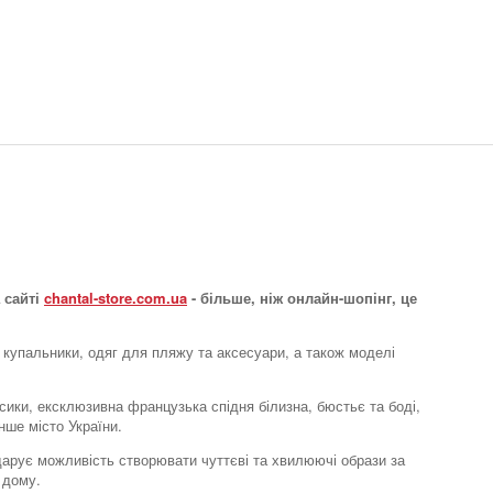
Труси з високою талією
Summer Stars
4035 грн.
 сайті
chantal-store.com.ua
- більше, ніж онлайн-шопінг, це
 купальники, одяг для пляжу та аксесуари, а також моделі
Труси класичні
усики, ексклюзивна французька спідня білизна, бюстьє та боді,
Summer Stars
нше місто України.
3724 грн.
e дарує можливість створювати чуттєві та хвилюючі образи за
 дому.