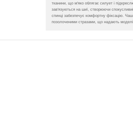
тканини, що м'яко облягає силует і підкреслю
зав'язуються на шиї, створюючи спокусливий
спинці забезпечує комфортну фіксацію. Чашк
позолоченими стразами, що надають моделі 