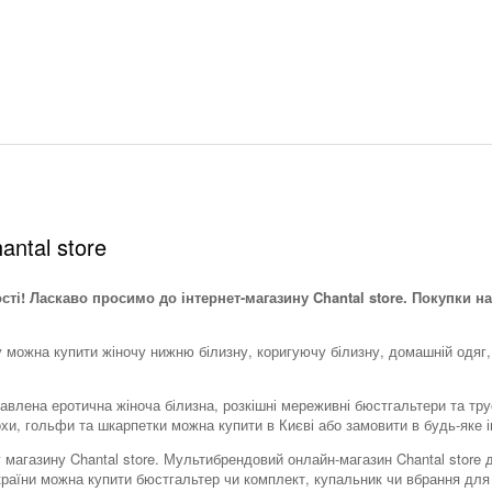
antal store
ості! Ласкаво просимо до інтернет-магазину Chantal store. Покупки на
у можна купити жіночу нижню білизну, коригуючу білизну, домашній одяг,
тавлена ​​еротична жіноча білизна, розкішні мереживні бюстгальтери та тр
охи, гольфи та шкарпетки можна купити в Києві або замовити в будь-яке і
тку магазину Chantal store. Мультибрендовий онлайн-магазин Chantal stor
України можна купити бюстгальтер чи комплект, купальник чи вбрання для