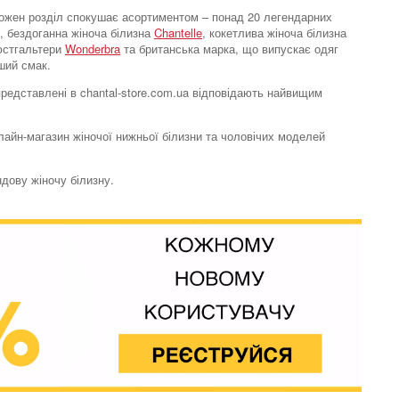
. Кожен розділ спокушає асортиментом – понад 20 легендарних
, бездоганна жіноча білизна
Chantelle
, кокетлива жіноча білизна
бюстгальтери
Wonderbra
та британська марка, що випускає одяг
ший смак.
 представлені в chantal-store.com.ua відповідають найвищим
Труси класичні
нлайн-магазин жіночої нижньої білизни та чоловічих моделей
Summer Stars
3724 грн.
ндову жіночу білизну.