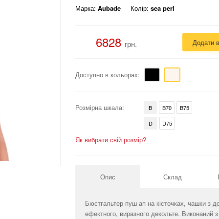
Марка:
Aubade
Колір:
sea perl
6828
Додати 
грн.
Доступно в кольорах:
Розмірна шкала:
B
B70
B75
D
D75
Як вибрати свій розмір?
Опис
Склад
Бюстгальтер пуш ап на кісточках, чашки з 
ефектного, виразного декольте. Виконаний з