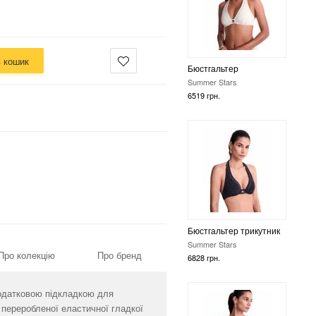
в кошик
Бюстгальтер трикутник
Summer Stars
6828 грн.
Для пляжу цільний
купальник
Про колекцію
Про бренд
Summer Stars
10554 грн.
додатковою підкладкою для
 переробленої еластичної гладкої