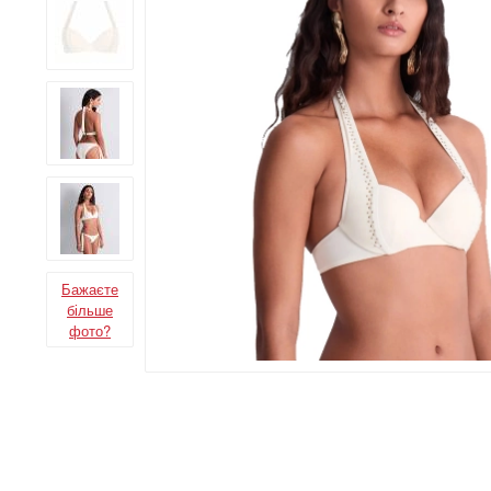
Бажаєте
більше
фото?