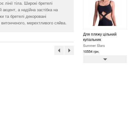
є лінії тіла. Широкі бретелі
 акцент, а надійна застібка на
и та бретелі декоровані
витонченого, мерехтливого сяйва.
Труси бікіні
Summer Stars
3724 грн.
Труси бікіні
Summer Stars
3724 грн.