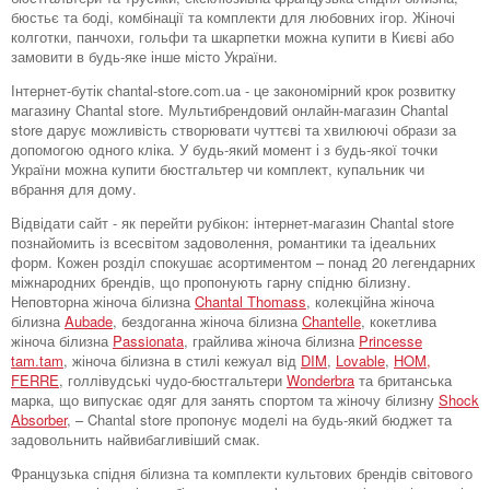
бюстьє та боді, комбінації та комплекти для любовних ігор. Жіночі
колготки, панчохи, гольфи та шкарпетки можна купити в Києві або
замовити в будь-яке інше місто України.
Інтернет-бутік chantal-store.com.ua - це закономірний крок розвитку
магазину Chantal store. Мультибрендовий онлайн-магазин Chantal
store дарує можливість створювати чуттєві та хвилюючі образи за
допомогою одного кліка. У будь-який момент і з будь-якої точки
України можна купити бюстгальтер чи комплект, купальник чи
вбрання для дому.
Відвідати сайт - як перейти рубікон: інтернет-магазин Chantal store
познайомить із всесвітом задоволення, романтики та ідеальних
форм. Кожен розділ спокушає асортиментом – понад 20 легендарних
міжнародних брендів, що пропонують гарну спідню білизну.
Неповторна жіноча білизна
Chantal Thomass
, колекційна жіноча
білизна
Aubade
, бездоганна жіноча білизна
Chantelle
, кокетлива
жіноча білизна
Passionata
, грайлива жіноча білизна
Princesse
tam.tam
, жіноча білизна в стилі кежуал від
DIM
,
Lovable
,
HOM,
FERRE
, голлівудські чудо-бюстгальтери
Wonderbra
та британська
марка, що випускає одяг для занять спортом та жіночу білизну
Shock
Absorber
, – Chantal store пропонує моделі на будь-який бюджет та
задовольнить найвибагливіший смак.
Французька спідня білизна та комплекти культових брендів світового