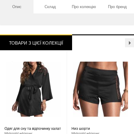
Опис
Склад
Про колекцію
Про бренд
ТОВАРИ З ЦІЄЇ КОЛЕКЦІЇ
Одяг для сну та відпочинку халат
Низ шорти
Midnight whisper
Midnight whisper