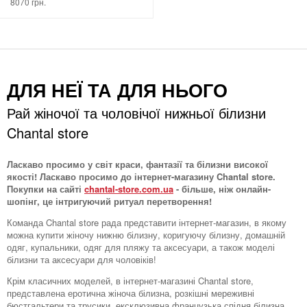
8070 грн.
ДЛЯ НЕЇ ТА ДЛЯ НЬОГО
Рай жіночої та чоловічої нижньої білизни
Chantal store
Ласкаво просимо у світ краси, фантазії та білизни високої
якості! Ласкаво просимо до інтернет-магазину Chantal store.
Покупки на сайті
chantal-store.com.ua
- більше, ніж онлайн-
шопінг, це інтригуючий ритуал перетворення!
Команда Chantal store рада представити інтернет-магазин, в якому
можна купити жіночу нижню білизну, коригуючу білизну, домашній
одяг, купальники, одяг для пляжу та аксесуари, а також моделі
білизни та аксесуари для чоловіків!
Крім класичних моделей, в інтернет-магазині Chantal store,
представлена ​​еротична жіноча білизна, розкішні мереживні
бюстгальтери та трусики, ексклюзивна французька спідня білизна,