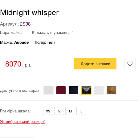
Midnight whisper
Артикул:
2S38
Верх майка
Кількість в упаковці: 1
Марка:
Aubade
Колір:
noir
8070
Додати в кошик
грн.
Доступно в кольорах:
Розмірна шкала:
XS
S
M
L
Як вибрати свій розмір?