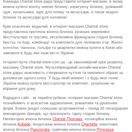
Команда Chantal store рада представити інтернет-магазин, в якому
можна купити жіночу нижню білизну, коригуючу білизну, домашній
одяг, купальники, одяг для пляжу та аксесуари, а також моделі
білизни та аксесуари для чоловіків!
Крім класичних моделей, в інтернет-магазині Chantal store,
представлена ​​еротична жіноча білизна, розкішні мереживні
бюстгальтери та трусики, ексклюзивна французька спідня білизна,
бюстьє та боді, комбінації та комплекти для любовних ігор. Жіночі
колготки, панчохи, гольфи та шкарпетки можна купити в Києві або
замовити в будь-яке інше місто України.
Інтернет-бутік chantal-store.com.ua - це закономірний крок розвитку
магазину Chantal store. Мультибрендовий онлайн-магазин Chantal
store дарує можливість створювати чуттєві та хвилюючі образи за
допомогою одного кліка. У будь-який момент і з будь-якої точки
України можна купити бюстгальтер чи комплект, купальник чи
вбрання для дому.
Відвідати сайт - як перейти рубікон: інтернет-магазин Chantal store
познайомить із всесвітом задоволення, романтики та ідеальних
форм. Кожен розділ спокушає асортиментом – понад 20 легендарних
міжнародних брендів, що пропонують гарну спідню білизну.
Неповторна жіноча білизна
Chantal Thomass
, колекційна жіноча
білизна
Aubade
, бездоганна жіноча білизна
Chantelle
, кокетлива
жіноча білизна
Passionata
, грайлива жіноча білизна
Princesse