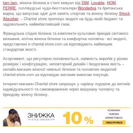
tam.tam
, жіноча білизна в стилі кежуал від
DIM
,
Lovable
,
HOM,
FERRE
, голлівудські чудо-бюстгальтери
Wonderbra
та британська
марка, що випускає одяг для занять спортом та жіночу білизну
Shock
Absorber
, – Chantal store пропонує моделі на будь-який бюджет та
задовольнить найвибагливіший смак.
Французька спідня білизна та комплекти культових брендів світового
визнання, елітна жіноча білизна та комфортна чоловіча - всі моделі,
представлені в chantal-store.com.ua відповідають найвищим
стандартам якості.
Асортимент, що регулярно поповнюється, наявність виробів у різних
розмірах і конфігураціях, неповторний дизайн і бездоганна якість –
онлайн-магазин жіночої нижньої білизни та чоловічих моделей
chantal-store.com.ua відповідає високим вимогам покупців.
Інтернет-магазин Chantal store запрошує у чарівну подорож до витоків
індивідуальності та самовираження через вишукану чоловічу та
брендову жіночу білизну.