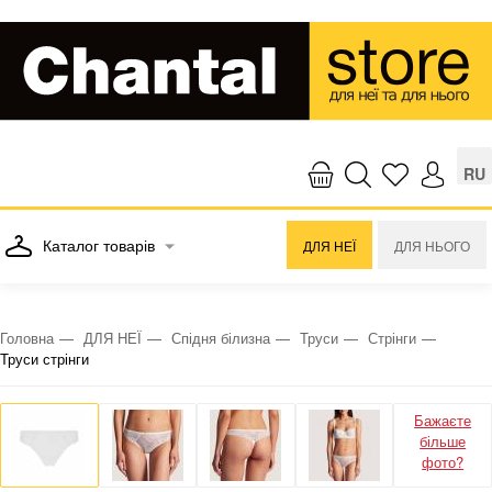
RU
Каталог товарів
ДЛЯ НЕЇ
ДЛЯ НЬОГО
Головна
ДЛЯ НЕЇ
Спідня білизна
Труси
Стрінги
Труси стрінги
Бажаєте
більше
фото?