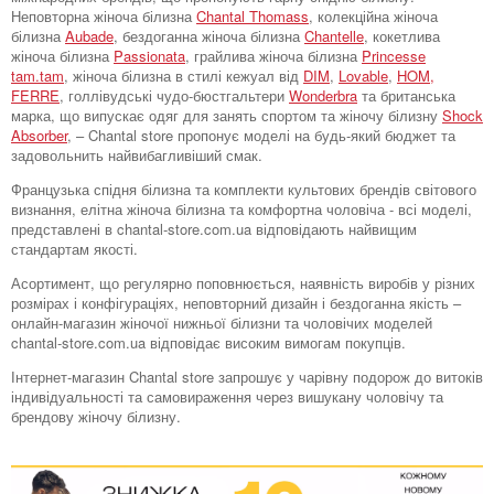
Неповторна жіноча білизна
Chantal Thomass
, колекційна жіноча
білизна
Aubade
, бездоганна жіноча білизна
Chantelle
, кокетлива
жіноча білизна
Passionata
, грайлива жіноча білизна
Princesse
tam.tam
, жіноча білизна в стилі кежуал від
DIM
,
Lovable
,
HOM,
FERRE
, голлівудські чудо-бюстгальтери
Wonderbra
та британська
марка, що випускає одяг для занять спортом та жіночу білизну
Shock
Absorber
, – Chantal store пропонує моделі на будь-який бюджет та
задовольнить найвибагливіший смак.
Французька спідня білизна та комплекти культових брендів світового
визнання, елітна жіноча білизна та комфортна чоловіча - всі моделі,
представлені в chantal-store.com.ua відповідають найвищим
стандартам якості.
Асортимент, що регулярно поповнюється, наявність виробів у різних
розмірах і конфігураціях, неповторний дизайн і бездоганна якість –
онлайн-магазин жіночої нижньої білизни та чоловічих моделей
chantal-store.com.ua відповідає високим вимогам покупців.
Інтернет-магазин Chantal store запрошує у чарівну подорож до витоків
індивідуальності та самовираження через вишукану чоловічу та
брендову жіночу білизну.