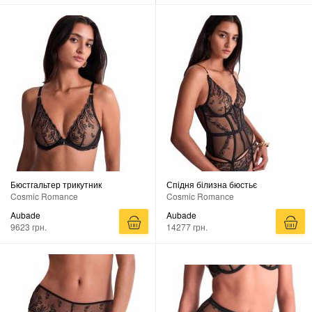
Бюстгальтер трикутник
Спідня білизна бюстьє
Cosmic Romance
Cosmic Romance
Aubade
Aubade
9623 грн.
14277 грн.