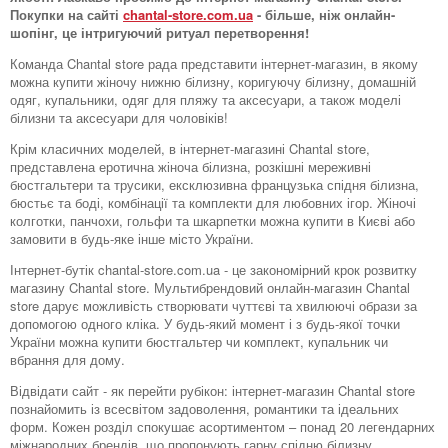
Покупки на сайті
chantal-store.com.ua
- більше, ніж онлайн-
шопінг, це інтригуючий ритуал перетворення!
Команда Chantal store рада представити інтернет-магазин, в якому
можна купити жіночу нижню білизну, коригуючу білизну, домашній
одяг, купальники, одяг для пляжу та аксесуари, а також моделі
білизни та аксесуари для чоловіків!
Крім класичних моделей, в інтернет-магазині Chantal store,
представлена ​​еротична жіноча білизна, розкішні мереживні
бюстгальтери та трусики, ексклюзивна французька спідня білизна,
бюстьє та боді, комбінації та комплекти для любовних ігор. Жіночі
колготки, панчохи, гольфи та шкарпетки можна купити в Києві або
замовити в будь-яке інше місто України.
Інтернет-бутік chantal-store.com.ua - це закономірний крок розвитку
магазину Chantal store. Мультибрендовий онлайн-магазин Chantal
store дарує можливість створювати чуттєві та хвилюючі образи за
допомогою одного кліка. У будь-який момент і з будь-якої точки
України можна купити бюстгальтер чи комплект, купальник чи
вбрання для дому.
Відвідати сайт - як перейти рубікон: інтернет-магазин Chantal store
познайомить із всесвітом задоволення, романтики та ідеальних
форм. Кожен розділ спокушає асортиментом – понад 20 легендарних
міжнародних брендів, що пропонують гарну спідню білизну.