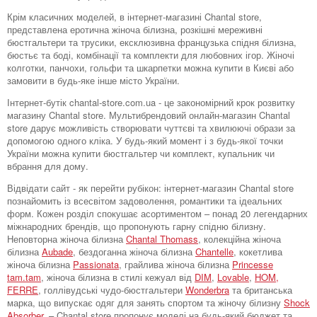
Крім класичних моделей, в інтернет-магазині Chantal store,
представлена ​​еротична жіноча білизна, розкішні мереживні
бюстгальтери та трусики, ексклюзивна французька спідня білизна,
бюстьє та боді, комбінації та комплекти для любовних ігор. Жіночі
колготки, панчохи, гольфи та шкарпетки можна купити в Києві або
замовити в будь-яке інше місто України.
Інтернет-бутік chantal-store.com.ua - це закономірний крок розвитку
магазину Chantal store. Мультибрендовий онлайн-магазин Chantal
store дарує можливість створювати чуттєві та хвилюючі образи за
допомогою одного кліка. У будь-який момент і з будь-якої точки
України можна купити бюстгальтер чи комплект, купальник чи
вбрання для дому.
Відвідати сайт - як перейти рубікон: інтернет-магазин Chantal store
познайомить із всесвітом задоволення, романтики та ідеальних
форм. Кожен розділ спокушає асортиментом – понад 20 легендарних
міжнародних брендів, що пропонують гарну спідню білизну.
Неповторна жіноча білизна
Chantal Thomass
, колекційна жіноча
білизна
Aubade
, бездоганна жіноча білизна
Chantelle
, кокетлива
жіноча білизна
Passionata
, грайлива жіноча білизна
Princesse
tam.tam
, жіноча білизна в стилі кежуал від
DIM
,
Lovable
,
HOM,
FERRE
, голлівудські чудо-бюстгальтери
Wonderbra
та британська
марка, що випускає одяг для занять спортом та жіночу білизну
Shock
Absorber
, – Chantal store пропонує моделі на будь-який бюджет та