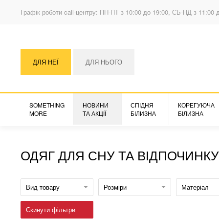
Графік роботи call-центру: ПН-ПТ з 10:00 до 19:00, СБ-НД з 11:00 
ДЛЯ НЕЇ
ДЛЯ НЬОГО
SOMETHING
НОВИНИ
СПІДНЯ
КОРЕГУЮЧА
MORE
ТА АКЦІЇ
БІЛИЗНА
БІЛИЗНА
ОДЯГ ДЛЯ СНУ ТА ВІДПОЧИНКУ
Вид товару
Розміри
Матеріал
Скинути фільтри