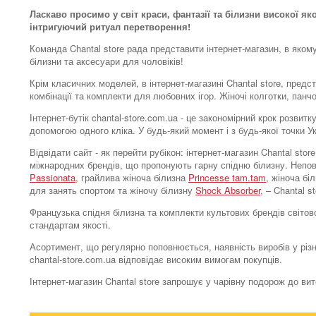
Ласкаво просимо у світ краси, фантазії та білизни високої як
інтригуючий ритуал перетворення!
Команда Chantal store рада представити інтернет-магазин, в яком
білизни та аксесуари для чоловіків!
Крім класичних моделей, в інтернет-магазині Chantal store, предс
комбінації та комплекти для любовних ігор. Жіночі колготки, панч
Інтернет-бутік chantal-store.com.ua - це закономірний крок розви
допомогою одного кліка. У будь-який момент і з будь-якої точки 
Відвідати сайт - як перейти рубікон: інтернет-магазин Chantal s
міжнародних брендів, що пропонують гарну спідню білизну. Непо
Passionata
, грайлива жіноча білизна
Princesse tam.tam
, жіноча бі
для занять спортом та жіночу білизну
Shock Absorber
, – Chantal 
Французька спідня білизна та комплекти культових брендів світово
стандартам якості.
Асортимент, що регулярно поповнюється, наявність виробів у різн
chantal-store.com.ua відповідає високим вимогам покупців.
Інтернет-магазин Chantal store запрошує у чарівну подорож до ви