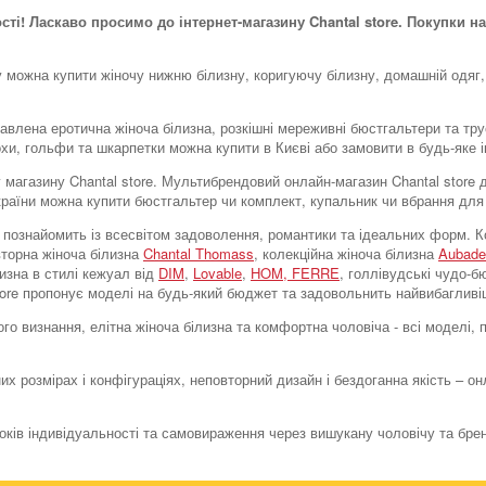
ості! Ласкаво просимо до інтернет-магазину Chantal store. Покупки на
у можна купити жіночу нижню білизну, коригуючу білизну, домашній одяг,
тавлена ​​еротична жіноча білизна, розкішні мереживні бюстгальтери та тр
охи, гольфи та шкарпетки можна купити в Києві або замовити в будь-яке і
тку магазину Chantal store. Мультибрендовий онлайн-магазин Chantal stor
України можна купити бюстгальтер чи комплект, купальник чи вбрання для
tore познайомить із всесвітом задоволення, романтики та ідеальних форм
вторна жіноча білизна
Chantal Thomass
, колекційна жіноча білизна
Aubade
лизна в стилі кежуал від
DIM
,
Lovable
,
HOM,
FERRE
, голлівудські чудо-
store пропонує моделі на будь-який бюджет та задовольнить найвибагливі
го визнання, елітна жіноча білизна та комфортна чоловіча - всі моделі,
их розмірах і конфігураціях, неповторний дизайн і бездоганна якість – о
токів індивідуальності та самовираження через вишукану чоловічу та бре