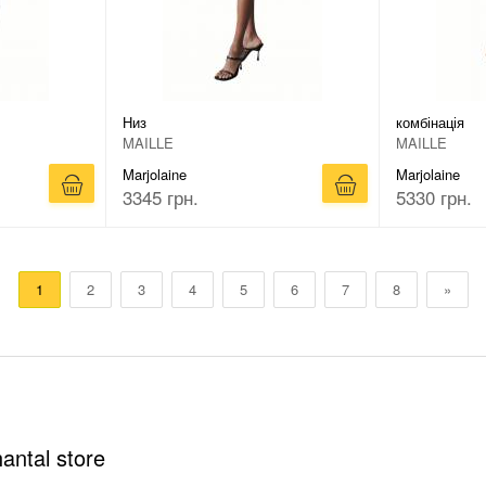
Низ
комбінація
MAILLE
MAILLE
Marjolaine
Marjolaine
3345 грн.
5330 грн.
1
2
3
4
5
6
7
8
»
antal store