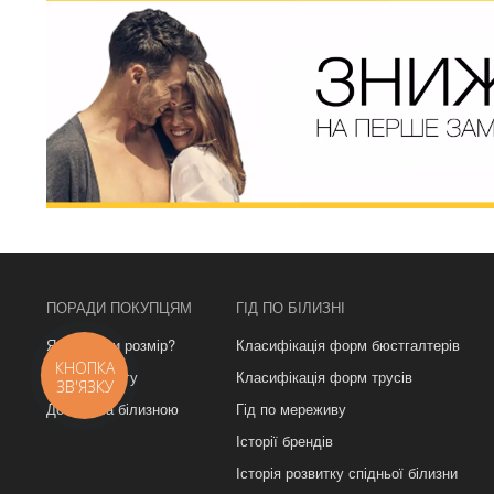
ПОРАДИ ПОКУПЦЯМ
ГІД ПО БІЛИЗНІ
Як вибрати розмір?
Класифікація форм бюстгалтерів
КНОПКА
Урок з фітінгу
Класифікація форм трусів
ЗВ'ЯЗКУ
Догляд за білизною
Гід по мереживу
Історії брендів
Історія розвитку спідньої білизни