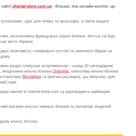
 сайті
chantal-store.com.ua
- більше, ніж онлайн-шопінг, це
 купальники, одяг для пляжу та аксесуари, а також моделі
усики, ексклюзивна французька спідня білизна, бюстьє та боді,
нше місто України.
e дарує можливість створювати чуттєві та хвилюючі образи за
 дому.
. Кожен розділ спокушає асортиментом – понад 20 легендарних
, бездоганна жіноча білизна
Chantelle
, кокетлива жіноча білизна
бюстгальтери
Wonderbra
та британська марка, що випускає одяг
ший смак.
 представлені в chantal-store.com.ua відповідають найвищим
нлайн-магазин жіночої нижньої білизни та чоловічих моделей
ндову жіночу білизну.