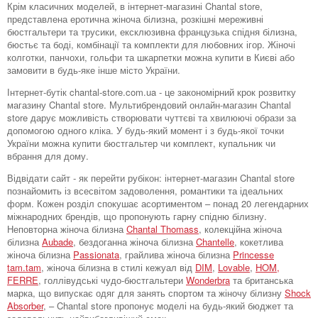
Крім класичних моделей, в інтернет-магазині Chantal store,
представлена ​​еротична жіноча білизна, розкішні мереживні
бюстгальтери та трусики, ексклюзивна французька спідня білизна,
бюстьє та боді, комбінації та комплекти для любовних ігор. Жіночі
колготки, панчохи, гольфи та шкарпетки можна купити в Києві або
замовити в будь-яке інше місто України.
Інтернет-бутік chantal-store.com.ua - це закономірний крок розвитку
магазину Chantal store. Мультибрендовий онлайн-магазин Chantal
store дарує можливість створювати чуттєві та хвилюючі образи за
допомогою одного кліка. У будь-який момент і з будь-якої точки
України можна купити бюстгальтер чи комплект, купальник чи
вбрання для дому.
Відвідати сайт - як перейти рубікон: інтернет-магазин Chantal store
познайомить із всесвітом задоволення, романтики та ідеальних
форм. Кожен розділ спокушає асортиментом – понад 20 легендарних
міжнародних брендів, що пропонують гарну спідню білизну.
Неповторна жіноча білизна
Chantal Thomass
, колекційна жіноча
білизна
Aubade
, бездоганна жіноча білизна
Chantelle
, кокетлива
жіноча білизна
Passionata
, грайлива жіноча білизна
Princesse
tam.tam
, жіноча білизна в стилі кежуал від
DIM
,
Lovable
,
HOM,
FERRE
, голлівудські чудо-бюстгальтери
Wonderbra
та британська
марка, що випускає одяг для занять спортом та жіночу білизну
Shock
Absorber
, – Chantal store пропонує моделі на будь-який бюджет та