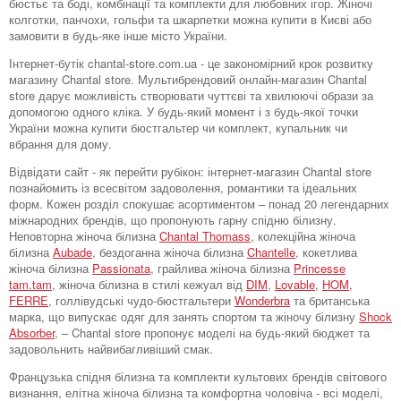
бюстьє та боді, комбінації та комплекти для любовних ігор. Жіночі
колготки, панчохи, гольфи та шкарпетки можна купити в Києві або
замовити в будь-яке інше місто України.
Інтернет-бутік chantal-store.com.ua - це закономірний крок розвитку
магазину Chantal store. Мультибрендовий онлайн-магазин Chantal
store дарує можливість створювати чуттєві та хвилюючі образи за
допомогою одного кліка. У будь-який момент і з будь-якої точки
України можна купити бюстгальтер чи комплект, купальник чи
вбрання для дому.
Відвідати сайт - як перейти рубікон: інтернет-магазин Chantal store
познайомить із всесвітом задоволення, романтики та ідеальних
форм. Кожен розділ спокушає асортиментом – понад 20 легендарних
міжнародних брендів, що пропонують гарну спідню білизну.
Неповторна жіноча білизна
Chantal Thomass
, колекційна жіноча
білизна
Aubade
, бездоганна жіноча білизна
Chantelle
, кокетлива
жіноча білизна
Passionata
, грайлива жіноча білизна
Princesse
tam.tam
, жіноча білизна в стилі кежуал від
DIM
,
Lovable
,
HOM,
FERRE
, голлівудські чудо-бюстгальтери
Wonderbra
та британська
марка, що випускає одяг для занять спортом та жіночу білизну
Shock
Absorber
, – Chantal store пропонує моделі на будь-який бюджет та
задовольнить найвибагливіший смак.
Французька спідня білизна та комплекти культових брендів світового
визнання, елітна жіноча білизна та комфортна чоловіча - всі моделі,