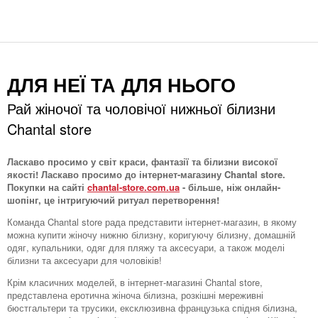
ДЛЯ НЕЇ ТА ДЛЯ НЬОГО
Рай жіночої та чоловічої нижньої білизни
Chantal store
Ласкаво просимо у світ краси, фантазії та білизни високої
якості! Ласкаво просимо до інтернет-магазину Chantal store.
Покупки на сайті
chantal-store.com.ua
- більше, ніж онлайн-
шопінг, це інтригуючий ритуал перетворення!
Команда Chantal store рада представити інтернет-магазин, в якому
можна купити жіночу нижню білизну, коригуючу білизну, домашній
одяг, купальники, одяг для пляжу та аксесуари, а також моделі
білизни та аксесуари для чоловіків!
Крім класичних моделей, в інтернет-магазині Chantal store,
представлена ​​еротична жіноча білизна, розкішні мереживні
бюстгальтери та трусики, ексклюзивна французька спідня білизна,