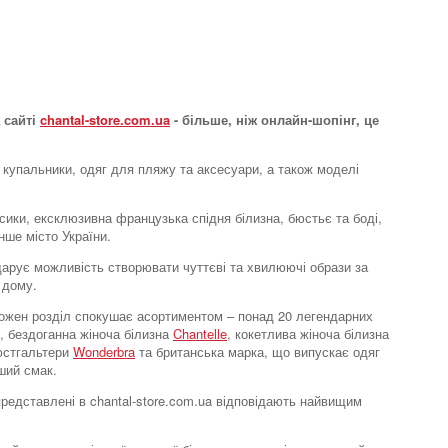
 сайті
chantal-store.com.ua
- більше, ніж онлайн-шопінг, це
 купальники, одяг для пляжу та аксесуари, а також моделі
усики, ексклюзивна французька спідня білизна, бюстьє та боді,
нше місто України.
e дарує можливість створювати чуттєві та хвилюючі образи за
 дому.
. Кожен розділ спокушає асортиментом – понад 20 легендарних
, бездоганна жіноча білизна
Chantelle
, кокетлива жіноча білизна
бюстгальтери
Wonderbra
та британська марка, що випускає одяг
ший смак.
 представлені в chantal-store.com.ua відповідають найвищим