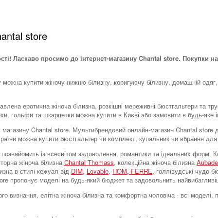
antal store
ості! Ласкаво просимо до інтернет-магазину Chantal store. Покупки на
у можна купити жіночу нижню білизну, коригуючу білизну, домашній одяг,
тавлена ​​еротична жіноча білизна, розкішні мереживні бюстгальтери та тр
охи, гольфи та шкарпетки можна купити в Києві або замовити в будь-яке і
тку магазину Chantal store. Мультибрендовий онлайн-магазин Chantal stor
України можна купити бюстгальтер чи комплект, купальник чи вбрання для
tore познайомить із всесвітом задоволення, романтики та ідеальних форм
вторна жіноча білизна
Chantal Thomass
, колекційна жіноча білизна
Aubade
лизна в стилі кежуал від
DIM
,
Lovable
,
HOM,
FERRE
, голлівудські чудо-
store пропонує моделі на будь-який бюджет та задовольнить найвибагливі
го визнання, елітна жіноча білизна та комфортна чоловіча - всі моделі,