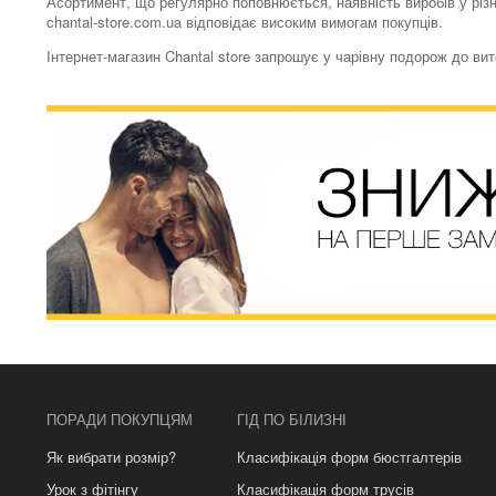
Асортимент, що регулярно поповнюється, наявність виробів у різн
chantal-store.com.ua відповідає високим вимогам покупців.
Інтернет-магазин Chantal store запрошує у чарівну подорож до ви
ПОРАДИ ПОКУПЦЯМ
ГІД ПО БІЛИЗНІ
Як вибрати розмір?
Класифікація форм бюстгалтерів
Урок з фітінгу
Класифікація форм трусів