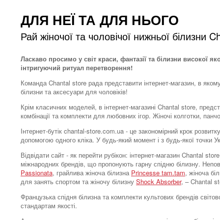
ДЛЯ НЕЇ ТА ДЛЯ НЬОГО
Рай жіночої та чоловічої нижньої білизни Ch
Ласкаво просимо у світ краси, фантазії та білизни високої як
інтригуючий ритуал перетворення!
Команда Chantal store рада представити інтернет-магазин, в яком
білизни та аксесуари для чоловіків!
Крім класичних моделей, в інтернет-магазині Chantal store, предс
комбінації та комплекти для любовних ігор. Жіночі колготки, панч
Інтернет-бутік chantal-store.com.ua - це закономірний крок розви
допомогою одного кліка. У будь-який момент і з будь-якої точки 
Відвідати сайт - як перейти рубікон: інтернет-магазин Chantal s
міжнародних брендів, що пропонують гарну спідню білизну. Непо
Passionata
, грайлива жіноча білизна
Princesse tam.tam
, жіноча бі
для занять спортом та жіночу білизну
Shock Absorber
, – Chantal 
Французька спідня білизна та комплекти культових брендів світово
стандартам якості.