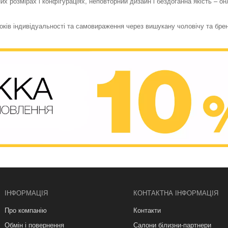
их розмірах і конфігураціях, неповторний дизайн і бездоганна якість – о
токів індивідуальності та самовираження через вишукану чоловічу та бре
ІНФОРМАЦІЯ
КОНТАКТНА ІНФОРМАЦІЯ
Про компанію
Контакти
Обмін і повернення
Салони білизни-партнери