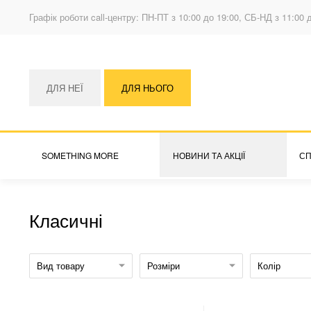
Графік роботи call-центру: ПН-ПТ з 10:00 до 19:00, СБ-НД з 11:00 
ДЛЯ НЕЇ
ДЛЯ НЬОГО
SOMETHING MORE
НОВИНИ ТА АКЦІЇ
СП
Класичні
Вид товару
Розміри
Колір