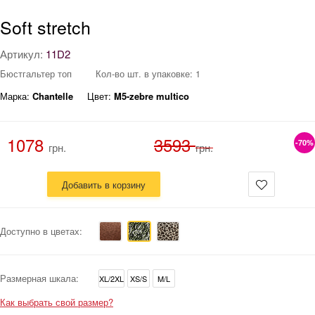
Soft stretch
Артикул:
11D2
Бюстгальтер топ
Кол-во шт. в упаковке: 1
Марка:
Chantelle
Цвет:
M5-zebre multico
1078
3593
-70%
грн.
грн.
Добавить в корзину
Доступно в цветах:
Размерная шкала:
XL/2XL
XS/S
M/L
Как выбрать свой размер?