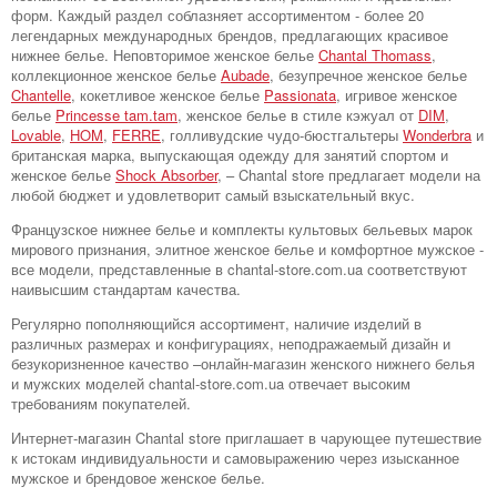
форм. Каждый раздел соблазняет ассортиментом - более 20
легендарных международных брендов, предлагающих красивое
нижнее белье. Неповторимое женское белье
Chantal Thomass
,
коллекционное женское белье
Aubade
, безупречное женское белье
Chantelle
, кокетливое женское белье
Passionata
, игривое женское
белье
Princesse tam.tam
, женское белье в стиле кэжуал от
DIM
,
Lovable
,
HOM
,
FERRE
, голливудские чудо-бюстгальтеры
Wonderbra
и
британская марка, выпускающая одежду для занятий спортом и
женское белье
Shock Absorber
, – Chantal store предлагает модели на
любой бюджет и удовлетворит самый взыскательный вкус.
Французское нижнее белье и комплекты культовых бельевых марок
мирового признания, элитное женское белье и комфортное мужское -
все модели, представленные в chantal-store.com.ua соответствуют
наивысшим стандартам качества.
Регулярно пополняющийся ассортимент, наличие изделий в
различных размерах и конфигурациях, неподражаемый дизайн и
безукоризненное качество –онлайн-магазин женского нижнего белья
и мужских моделей chantal-store.com.ua отвечает высоким
требованиям покупателей.
Интернет-магазин Chantal store приглашает в чарующее путешествие
к истокам индивидуальности и самовыражению через изысканное
мужское и брендовое женское белье.