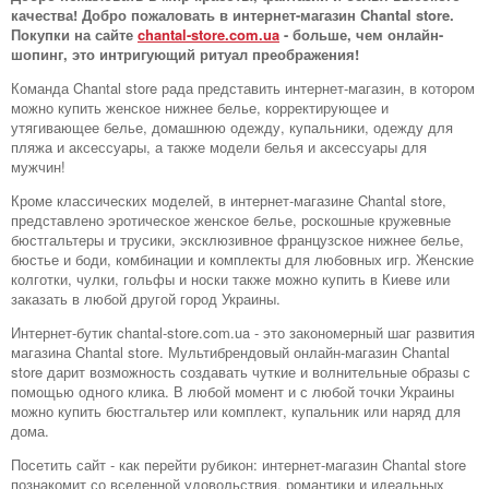
качества! Добро пожаловать в интернет-магазин Chantal store.
Покупки на сайте
chantal-store.com.ua
- больше, чем онлайн-
шопинг, это интригующий ритуал преображения!
Команда Chantal store рада представить интернет-магазин, в котором
можно купить женское нижнее белье, корректирующее и
утягивающее белье, домашнюю одежду, купальники, одежду для
пляжа и аксессуары, а также модели белья и аксессуары для
мужчин!
Кроме классических моделей, в интернет-магазине Chantal store,
представлено эротическое женское белье, роскошные кружевные
бюстгальтеры и трусики, эксклюзивное французское нижнее белье,
бюстье и боди, комбинации и комплекты для любовных игр. Женские
колготки, чулки, гольфы и носки также можно купить в Киеве или
заказать в любой другой город Украины.
Интернет-бутик chantal-store.com.ua - это закономерный шаг развития
магазина Chantal store. Мультибрендовый онлайн-магазин Chantal
store дарит возможность создавать чуткие и волнительные образы с
помощью одного клика. В любой момент и с любой точки Украины
можно купить бюстгальтер или комплект, купальник или наряд для
дома.
Посетить сайт - как перейти рубикон: интернет-магазин Chantal store
познакомит со вселенной удовольствия, романтики и идеальных